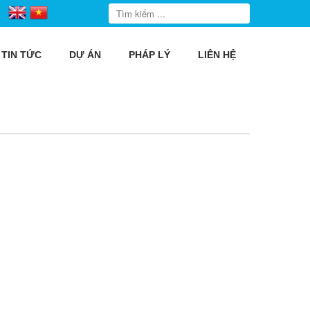
TIN TỨC
DỰ ÁN
PHÁP LÝ
LIÊN HỆ