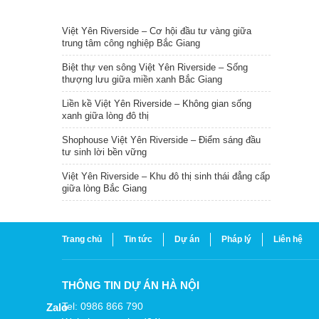
TIN NỔI BẬT
Việt Yên Riverside – Cơ hội đầu tư vàng giữa
trung tâm công nghiệp Bắc Giang
Biệt thự ven sông Việt Yên Riverside – Sống
thượng lưu giữa miền xanh Bắc Giang
Liền kề Việt Yên Riverside – Không gian sống
xanh giữa lòng đô thị
Shophouse Việt Yên Riverside – Điểm sáng đầu
tư sinh lời bền vững
Việt Yên Riverside – Khu đô thị sinh thái đẳng cấp
giữa lòng Bắc Giang
Trang chủ
Tin tức
Dự án
Pháp lý
Liên hệ
THÔNG TIN DỰ ÁN HÀ NỘI
Tel: 0986 866 790
Zalo