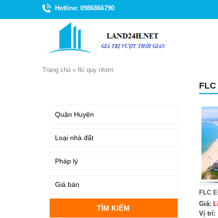
Hotline: 0986866790
Trang chủ
»
flc quy nhơn
FLC
TÌM KIẾM
FLC E
Giá:
L
Vị trí: