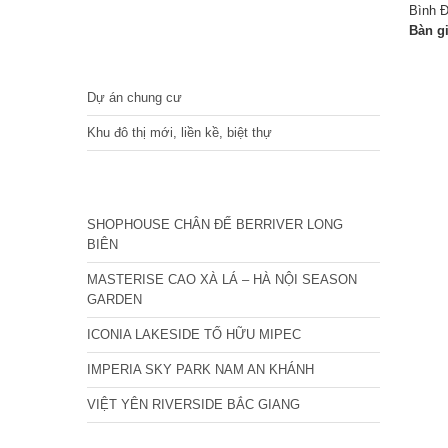
Bình Đ
Bàn g
DỰ ÁN
Dự án chung cư
Khu đô thị mới, liền kề, biệt thự
CÁC DỰ ÁN MỚI NHẤT
SHOPHOUSE CHÂN ĐẾ BERRIVER LONG
BIÊN
MASTERISE CAO XÀ LÁ – HÀ NỘI SEASON
GARDEN
ICONIA LAKESIDE TỐ HỮU MIPEC
IMPERIA SKY PARK NAM AN KHÁNH
VIỆT YÊN RIVERSIDE BẮC GIANG