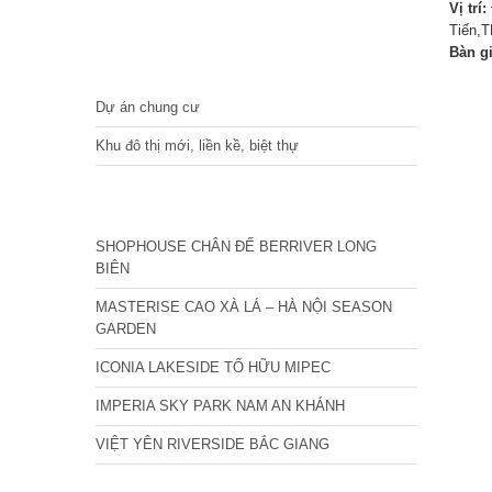
Vị trí:
Tiến,T
Bàn g
DỰ ÁN
Dự án chung cư
Khu đô thị mới, liền kề, biệt thự
CÁC DỰ ÁN MỚI NHẤT
SHOPHOUSE CHÂN ĐẾ BERRIVER LONG
BIÊN
MASTERISE CAO XÀ LÁ – HÀ NỘI SEASON
GARDEN
ICONIA LAKESIDE TỐ HỮU MIPEC
IMPERIA SKY PARK NAM AN KHÁNH
VIỆT YÊN RIVERSIDE BẮC GIANG