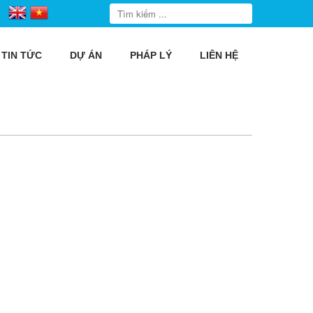
TIN TỨC
DỰ ÁN
PHÁP LÝ
LIÊN HỆ