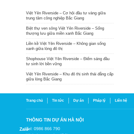
TIN NỔI BẬT
Việt Yên Riverside – Cơ hội đầu tư vàng giữa
trung tâm công nghiệp Bắc Giang
Biệt thự ven sông Việt Yên Riverside – Sống
thượng lưu giữa miền xanh Bắc Giang
Liền kề Việt Yên Riverside – Không gian sống
xanh giữa lòng đô thị
Shophouse Việt Yên Riverside – Điểm sáng đầu
tư sinh lời bền vững
Việt Yên Riverside – Khu đô thị sinh thái đẳng cấp
giữa lòng Bắc Giang
Trang chủ
Tin tức
Dự án
Pháp lý
Liên hệ
THÔNG TIN DỰ ÁN HÀ NỘI
Tel: 0986 866 790
Zalo