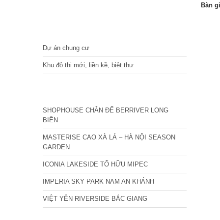
Bàn g
DỰ ÁN
Dự án chung cư
Khu đô thị mới, liền kề, biệt thự
CÁC DỰ ÁN MỚI NHẤT
SHOPHOUSE CHÂN ĐẾ BERRIVER LONG
BIÊN
MASTERISE CAO XÀ LÁ – HÀ NỘI SEASON
GARDEN
ICONIA LAKESIDE TỐ HỮU MIPEC
IMPERIA SKY PARK NAM AN KHÁNH
VIỆT YÊN RIVERSIDE BẮC GIANG