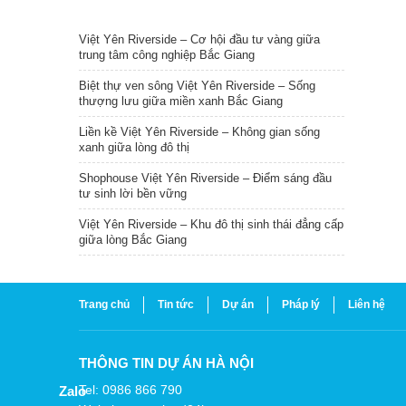
TIN NỔI BẬT
Việt Yên Riverside – Cơ hội đầu tư vàng giữa
trung tâm công nghiệp Bắc Giang
Biệt thự ven sông Việt Yên Riverside – Sống
thượng lưu giữa miền xanh Bắc Giang
Liền kề Việt Yên Riverside – Không gian sống
xanh giữa lòng đô thị
Shophouse Việt Yên Riverside – Điểm sáng đầu
tư sinh lời bền vững
Việt Yên Riverside – Khu đô thị sinh thái đẳng cấp
giữa lòng Bắc Giang
Trang chủ
Tin tức
Dự án
Pháp lý
Liên hệ
THÔNG TIN DỰ ÁN HÀ NỘI
Tel: 0986 866 790
Zalo