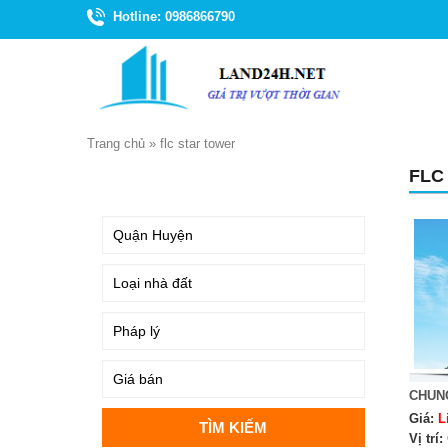
Hotline: 0986866790
Trang chủ
»
flc star tower
FLC
TÌM KIẾM
CHUN
Giá:
L
Vị trí: