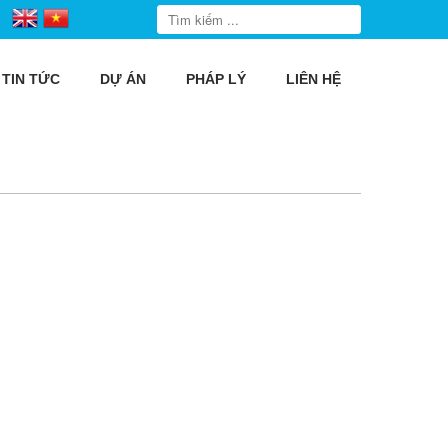
TIN TỨC
DỰ ÁN
PHÁP LÝ
LIÊN HỆ