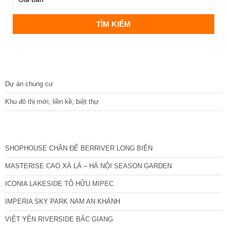
DỰ ÁN
Dự án chung cư
Khu đô thị mới, liền kề, biệt thự
CÁC DỰ ÁN MỚI NHẤT
SHOPHOUSE CHÂN ĐẾ BERRIVER LONG BIÊN
MASTERISE CAO XÀ LÁ – HÀ NỘI SEASON GARDEN
ICONIA LAKESIDE TỐ HỮU MIPEC
IMPERIA SKY PARK NAM AN KHÁNH
VIỆT YÊN RIVERSIDE BẮC GIANG