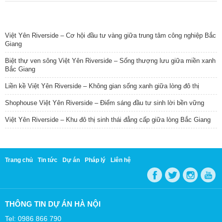
TIN NỔI BẬT
Việt Yên Riverside – Cơ hội đầu tư vàng giữa trung tâm công nghiệp Bắc
Giang
Biệt thự ven sông Việt Yên Riverside – Sống thượng lưu giữa miền xanh
Bắc Giang
Liền kề Việt Yên Riverside – Không gian sống xanh giữa lòng đô thị
Shophouse Việt Yên Riverside – Điểm sáng đầu tư sinh lời bền vững
Việt Yên Riverside – Khu đô thị sinh thái đẳng cấp giữa lòng Bắc Giang
Trang chủ
Tin tức
Dự án
Pháp lý
Liên hệ
THÔNG TIN DỰ ÁN HÀ NỘI
Tel: 0986 866 790