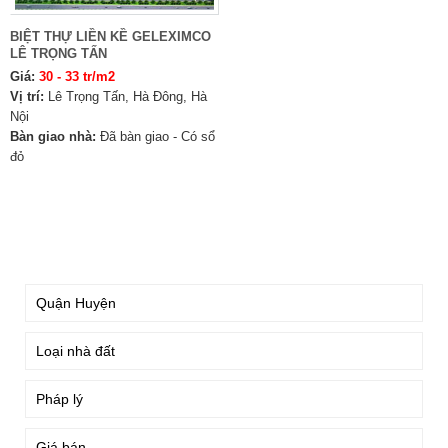
BIỆT THỰ LIỀN KỀ GELEXIMCO
LÊ TRỌNG TẤN
Giá:
30 - 33 tr/m2
Vị trí:
Lê Trọng Tấn, Hà Đông, Hà
Nội
Bàn giao nhà:
Đã bàn giao - Có sổ
đỏ
TÌM KIẾM