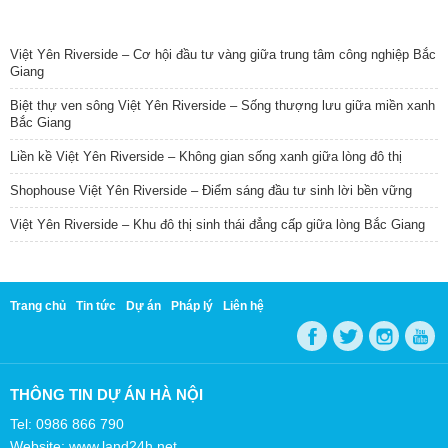
TIN NỔI BẬT
Việt Yên Riverside – Cơ hội đầu tư vàng giữa trung tâm công nghiệp Bắc
Giang
Biệt thự ven sông Việt Yên Riverside – Sống thượng lưu giữa miền xanh
Bắc Giang
Liền kề Việt Yên Riverside – Không gian sống xanh giữa lòng đô thị
Shophouse Việt Yên Riverside – Điểm sáng đầu tư sinh lời bền vững
Việt Yên Riverside – Khu đô thị sinh thái đẳng cấp giữa lòng Bắc Giang
Trang chủ
Tin tức
Dự án
Pháp lý
Liên hệ
THÔNG TIN DỰ ÁN HÀ NỘI
Tel: 0986 866 790
Website: www.land24h.net