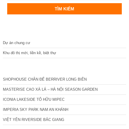
DỰ ÁN
Dự án chung cư
Khu đô thị mới, liền kề, biệt thự
CÁC DỰ ÁN MỚI NHẤT
SHOPHOUSE CHÂN ĐẾ BERRIVER LONG BIÊN
MASTERISE CAO XÀ LÁ – HÀ NỘI SEASON GARDEN
ICONIA LAKESIDE TỐ HỮU MIPEC
IMPERIA SKY PARK NAM AN KHÁNH
VIỆT YÊN RIVERSIDE BẮC GIANG