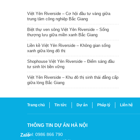
TIN NỔI BẬT
Việt Yên Riverside – Cơ hội đầu tư vàng giữa
trung tâm công nghiệp Bắc Giang
Biệt thự ven sông Việt Yên Riverside – Sống
thượng lưu giữa miền xanh Bắc Giang
Liền kề Việt Yên Riverside – Không gian sống
xanh giữa lòng đô thị
Shophouse Việt Yên Riverside – Điểm sáng đầu
tư sinh lời bền vững
Việt Yên Riverside – Khu đô thị sinh thái đẳng cấp
giữa lòng Bắc Giang
Trang chủ
Tin tức
Dự án
Pháp lý
Liên hệ
THÔNG TIN DỰ ÁN HÀ NỘI
Tel: 0986 866 790
Zalo