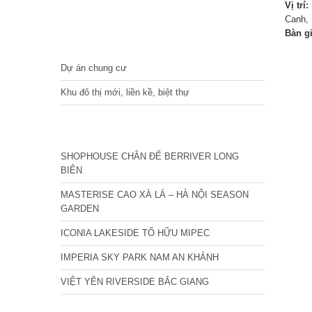
Vị trí:
Canh, 
Bàn g
DỰ ÁN
Dự án chung cư
Khu đô thị mới, liền kề, biệt thự
CÁC DỰ ÁN MỚI NHẤT
SHOPHOUSE CHÂN ĐẾ BERRIVER LONG
BIÊN
MASTERISE CAO XÀ LÁ – HÀ NỘI SEASON
GARDEN
ICONIA LAKESIDE TỐ HỮU MIPEC
IMPERIA SKY PARK NAM AN KHÁNH
VIỆT YÊN RIVERSIDE BẮC GIANG