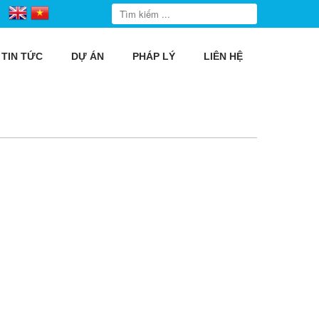
TIN TỨC
DỰ ÁN
PHÁP LÝ
LIÊN HỆ