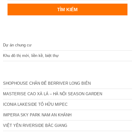
DỰ ÁN
Dự án chung cư
Khu đô thị mới, liền kề, biệt thự
CÁC DỰ ÁN MỚI NHẤT
SHOPHOUSE CHÂN ĐẾ BERRIVER LONG BIÊN
MASTERISE CAO XÀ LÁ – HÀ NỘI SEASON GARDEN
ICONIA LAKESIDE TỐ HỮU MIPEC
IMPERIA SKY PARK NAM AN KHÁNH
VIỆT YÊN RIVERSIDE BẮC GIANG