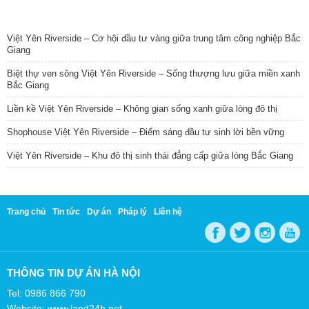
TIN NỔI BẬT
Việt Yên Riverside – Cơ hội đầu tư vàng giữa trung tâm công nghiệp Bắc
Giang
Biệt thự ven sông Việt Yên Riverside – Sống thượng lưu giữa miền xanh
Bắc Giang
Liền kề Việt Yên Riverside – Không gian sống xanh giữa lòng đô thị
Shophouse Việt Yên Riverside – Điểm sáng đầu tư sinh lời bền vững
Việt Yên Riverside – Khu đô thị sinh thái đẳng cấp giữa lòng Bắc Giang
Trang chủ
Tin tức
Dự án
Pháp lý
Liên hệ
THÔNG TIN DỰ ÁN HÀ NỘI
Tel: 0986 866 790
Website: www.land24h.net