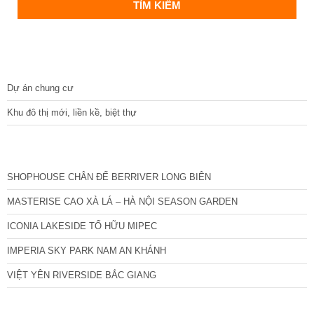
DỰ ÁN
Dự án chung cư
Khu đô thị mới, liền kề, biệt thự
CÁC DỰ ÁN MỚI NHẤT
SHOPHOUSE CHÂN ĐẾ BERRIVER LONG BIÊN
MASTERISE CAO XÀ LÁ – HÀ NỘI SEASON GARDEN
ICONIA LAKESIDE TỐ HỮU MIPEC
IMPERIA SKY PARK NAM AN KHÁNH
VIỆT YÊN RIVERSIDE BẮC GIANG
TIN NỔI BẬT