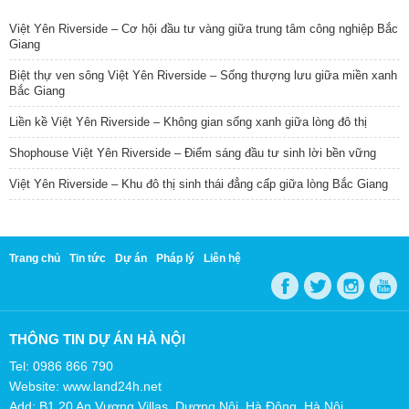
Việt Yên Riverside – Cơ hội đầu tư vàng giữa trung tâm công nghiệp Bắc
Giang
Biệt thự ven sông Việt Yên Riverside – Sống thượng lưu giữa miền xanh
Bắc Giang
Liền kề Việt Yên Riverside – Không gian sống xanh giữa lòng đô thị
Shophouse Việt Yên Riverside – Điểm sáng đầu tư sinh lời bền vững
Việt Yên Riverside – Khu đô thị sinh thái đẳng cấp giữa lòng Bắc Giang
Trang chủ
Tin tức
Dự án
Pháp lý
Liên hệ
THÔNG TIN DỰ ÁN HÀ NỘI
Tel: 0986 866 790
Website: www.land24h.net
Add: B1.20 An Vượng Villas, Dương Nội, Hà Đông, Hà Nội