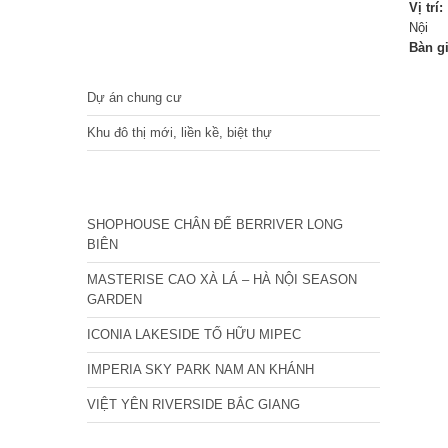
Vị trí:
Nội
Bàn g
DỰ ÁN
Dự án chung cư
Khu đô thị mới, liền kề, biệt thự
CÁC DỰ ÁN MỚI NHẤT
SHOPHOUSE CHÂN ĐẾ BERRIVER LONG
BIÊN
MASTERISE CAO XÀ LÁ – HÀ NỘI SEASON
GARDEN
ICONIA LAKESIDE TỐ HỮU MIPEC
IMPERIA SKY PARK NAM AN KHÁNH
VIỆT YÊN RIVERSIDE BẮC GIANG