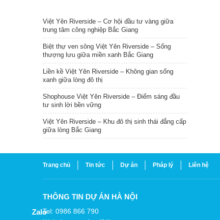
TIN NỔI BẬT
Việt Yên Riverside – Cơ hội đầu tư vàng giữa
trung tâm công nghiệp Bắc Giang
Biệt thự ven sông Việt Yên Riverside – Sống
thượng lưu giữa miền xanh Bắc Giang
Liền kề Việt Yên Riverside – Không gian sống
xanh giữa lòng đô thị
Shophouse Việt Yên Riverside – Điểm sáng đầu
tư sinh lời bền vững
Việt Yên Riverside – Khu đô thị sinh thái đẳng cấp
giữa lòng Bắc Giang
Trang chủ
Tin tức
Dự án
Pháp lý
Liên hệ
THÔNG TIN DỰ ÁN HÀ NỘI
Tel: 0986 866 790
Zalo