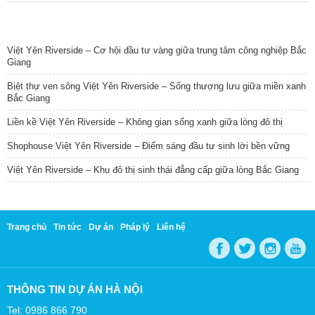
TIN NỔI BẬT
Việt Yên Riverside – Cơ hội đầu tư vàng giữa trung tâm công nghiệp Bắc
Giang
Biệt thự ven sông Việt Yên Riverside – Sống thượng lưu giữa miền xanh
Bắc Giang
Liền kề Việt Yên Riverside – Không gian sống xanh giữa lòng đô thị
Shophouse Việt Yên Riverside – Điểm sáng đầu tư sinh lời bền vững
Việt Yên Riverside – Khu đô thị sinh thái đẳng cấp giữa lòng Bắc Giang
Trang chủ
Tin tức
Dự án
Pháp lý
Liên hệ
THÔNG TIN DỰ ÁN HÀ NỘI
Tel: 0986 866 790