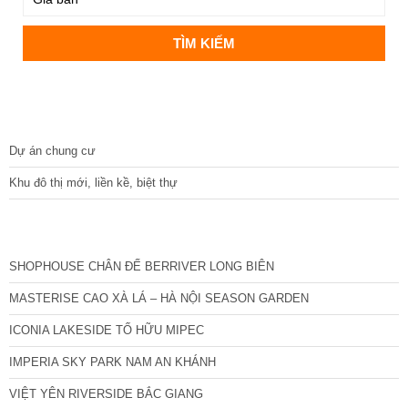
DỰ ÁN
Dự án chung cư
Khu đô thị mới, liền kề, biệt thự
CÁC DỰ ÁN MỚI NHẤT
SHOPHOUSE CHÂN ĐẾ BERRIVER LONG BIÊN
MASTERISE CAO XÀ LÁ – HÀ NỘI SEASON GARDEN
ICONIA LAKESIDE TỐ HỮU MIPEC
IMPERIA SKY PARK NAM AN KHÁNH
VIỆT YÊN RIVERSIDE BẮC GIANG