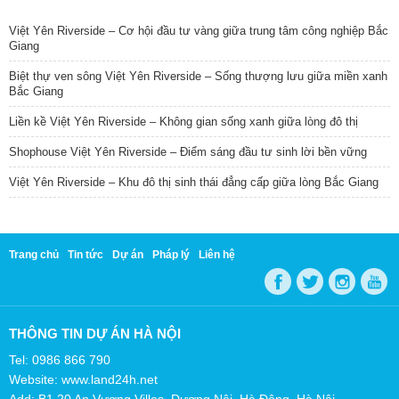
TIN NỔI BẬT
Việt Yên Riverside – Cơ hội đầu tư vàng giữa trung tâm công nghiệp Bắc
Giang
Biệt thự ven sông Việt Yên Riverside – Sống thượng lưu giữa miền xanh
Bắc Giang
Liền kề Việt Yên Riverside – Không gian sống xanh giữa lòng đô thị
Shophouse Việt Yên Riverside – Điểm sáng đầu tư sinh lời bền vững
Việt Yên Riverside – Khu đô thị sinh thái đẳng cấp giữa lòng Bắc Giang
Trang chủ
Tin tức
Dự án
Pháp lý
Liên hệ
THÔNG TIN DỰ ÁN HÀ NỘI
Tel: 0986 866 790
Website: www.land24h.net