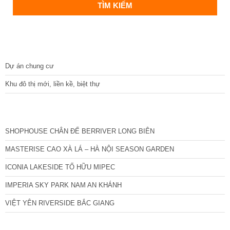
DỰ ÁN
Dự án chung cư
Khu đô thị mới, liền kề, biệt thự
CÁC DỰ ÁN MỚI NHẤT
SHOPHOUSE CHÂN ĐẾ BERRIVER LONG BIÊN
MASTERISE CAO XÀ LÁ – HÀ NỘI SEASON GARDEN
ICONIA LAKESIDE TỐ HỮU MIPEC
IMPERIA SKY PARK NAM AN KHÁNH
VIỆT YÊN RIVERSIDE BẮC GIANG