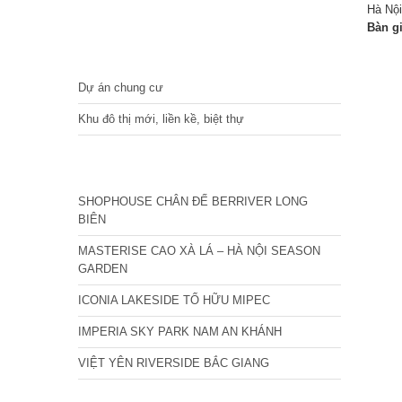
Hà Nội
Bàn g
DỰ ÁN
Dự án chung cư
Khu đô thị mới, liền kề, biệt thự
CÁC DỰ ÁN MỚI NHẤT
SHOPHOUSE CHÂN ĐẾ BERRIVER LONG
BIÊN
MASTERISE CAO XÀ LÁ – HÀ NỘI SEASON
GARDEN
ICONIA LAKESIDE TỐ HỮU MIPEC
IMPERIA SKY PARK NAM AN KHÁNH
VIỆT YÊN RIVERSIDE BẮC GIANG