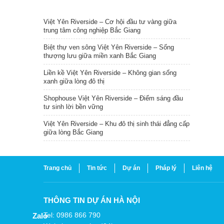
TIN NỔI BẬT
Việt Yên Riverside – Cơ hội đầu tư vàng giữa
trung tâm công nghiệp Bắc Giang
Biệt thự ven sông Việt Yên Riverside – Sống
thượng lưu giữa miền xanh Bắc Giang
Liền kề Việt Yên Riverside – Không gian sống
xanh giữa lòng đô thị
Shophouse Việt Yên Riverside – Điểm sáng đầu
tư sinh lời bền vững
Việt Yên Riverside – Khu đô thị sinh thái đẳng cấp
giữa lòng Bắc Giang
Trang chủ
Tin tức
Dự án
Pháp lý
Liên hệ
THÔNG TIN DỰ ÁN HÀ NỘI
Tel: 0986 866 790
Zalo