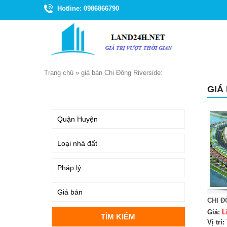
Hotline: 0986866790
Trang chủ
»
giá bán Chi Đông Riverside:
GIÁ
TÌM KIẾM
CHI Đ
Giá:
L
Vị trí: