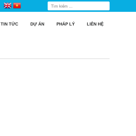
TIN TỨC
DỰ ÁN
PHÁP LÝ
LIÊN HỆ