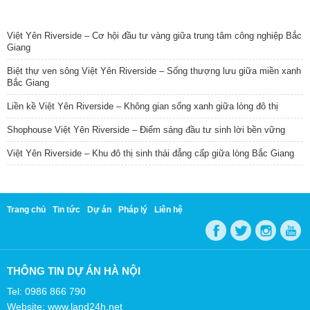
TIN NỔI BẬT
Việt Yên Riverside – Cơ hội đầu tư vàng giữa trung tâm công nghiệp Bắc
Giang
Biệt thự ven sông Việt Yên Riverside – Sống thượng lưu giữa miền xanh
Bắc Giang
Liền kề Việt Yên Riverside – Không gian sống xanh giữa lòng đô thị
Shophouse Việt Yên Riverside – Điểm sáng đầu tư sinh lời bền vững
Việt Yên Riverside – Khu đô thị sinh thái đẳng cấp giữa lòng Bắc Giang
Trang chủ
Tin tức
Dự án
Pháp lý
Liên hệ
THÔNG TIN DỰ ÁN HÀ NỘI
Tel: 0986 866 790
Website: www.land24h.net