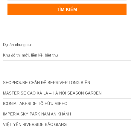
DỰ ÁN
Dự án chung cư
Khu đô thị mới, liền kề, biệt thự
CÁC DỰ ÁN MỚI NHẤT
SHOPHOUSE CHÂN ĐẾ BERRIVER LONG BIÊN
MASTERISE CAO XÀ LÁ – HÀ NỘI SEASON GARDEN
ICONIA LAKESIDE TỐ HỮU MIPEC
IMPERIA SKY PARK NAM AN KHÁNH
VIỆT YÊN RIVERSIDE BẮC GIANG