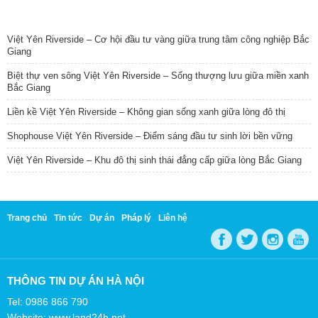
TIN NỔI BẬT
Việt Yên Riverside – Cơ hội đầu tư vàng giữa trung tâm công nghiệp Bắc
Giang
Biệt thự ven sông Việt Yên Riverside – Sống thượng lưu giữa miền xanh
Bắc Giang
Liền kề Việt Yên Riverside – Không gian sống xanh giữa lòng đô thị
Shophouse Việt Yên Riverside – Điểm sáng đầu tư sinh lời bền vững
Việt Yên Riverside – Khu đô thị sinh thái đẳng cấp giữa lòng Bắc Giang
Trang chủ
Tin tức
Dự án
Pháp lý
Liên hệ
THÔNG TIN DỰ ÁN HÀ NỘI
Tel: 0986 866 790
Website: www.land24h.net