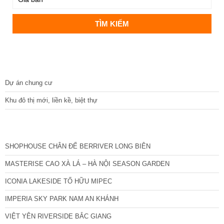
DỰ ÁN
Dự án chung cư
Khu đô thị mới, liền kề, biệt thự
CÁC DỰ ÁN MỚI NHẤT
SHOPHOUSE CHÂN ĐẾ BERRIVER LONG BIÊN
MASTERISE CAO XÀ LÁ – HÀ NỘI SEASON GARDEN
ICONIA LAKESIDE TỐ HỮU MIPEC
IMPERIA SKY PARK NAM AN KHÁNH
VIỆT YÊN RIVERSIDE BẮC GIANG