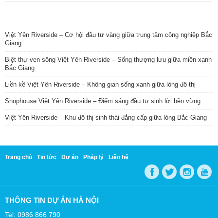
TIN NỔI BẬT
Việt Yên Riverside – Cơ hội đầu tư vàng giữa trung tâm công nghiệp Bắc
Giang
Biệt thự ven sông Việt Yên Riverside – Sống thượng lưu giữa miền xanh
Bắc Giang
Liền kề Việt Yên Riverside – Không gian sống xanh giữa lòng đô thị
Shophouse Việt Yên Riverside – Điểm sáng đầu tư sinh lời bền vững
Việt Yên Riverside – Khu đô thị sinh thái đẳng cấp giữa lòng Bắc Giang
Trang chủ
Tin tức
Dự án
Pháp lý
Liên hệ
THÔNG TIN DỰ ÁN HÀ NỘI
Tel: 0986 866 790