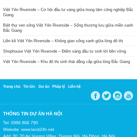
Việt Yên Riverside – Cơ hội đầu tư vàng giữa trung tâm công nghiệp Bắc
Giang
Biệt thự ven sông Việt Yên Riverside – Sống thượng lưu giữa miền xanh
Bắc Giang
Liền kề Việt Yên Riverside – Không gian sống xanh giữa lòng đô thị
Shophouse Việt Yên Riverside – Điểm sáng đầu tư sinh lời bền vững
Việt Yên Riverside – Khu đô thị sinh thái đẳng cấp giữa lòng Bắc Giang
Trang chủ
Tin tức
Dự án
Pháp lý
Liên hệ
THÔNG TIN DỰ ÁN HÀ NỘI
Tel: 0986 866 790
Website: www.land24h.net
Add: B1.20 An Vượng Villas, Dương Nội, Hà Đông, Hà Nội