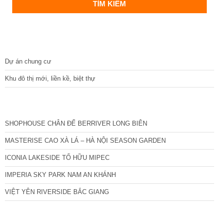
DỰ ÁN
Dự án chung cư
Khu đô thị mới, liền kề, biệt thự
CÁC DỰ ÁN MỚI NHẤT
SHOPHOUSE CHÂN ĐẾ BERRIVER LONG BIÊN
MASTERISE CAO XÀ LÁ – HÀ NỘI SEASON GARDEN
ICONIA LAKESIDE TỐ HỮU MIPEC
IMPERIA SKY PARK NAM AN KHÁNH
VIỆT YÊN RIVERSIDE BẮC GIANG
TIN NỔI BẬT