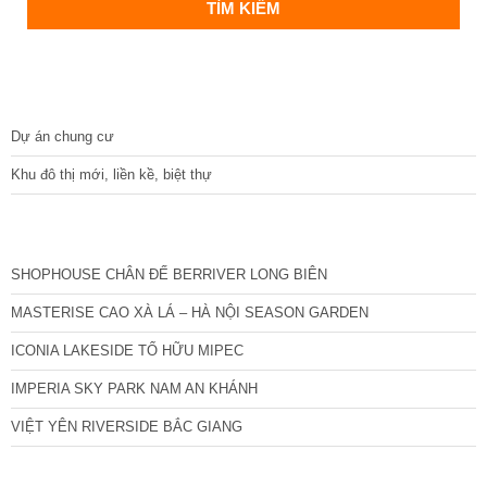
DỰ ÁN
Dự án chung cư
Khu đô thị mới, liền kề, biệt thự
CÁC DỰ ÁN MỚI NHẤT
SHOPHOUSE CHÂN ĐẾ BERRIVER LONG BIÊN
MASTERISE CAO XÀ LÁ – HÀ NỘI SEASON GARDEN
ICONIA LAKESIDE TỐ HỮU MIPEC
IMPERIA SKY PARK NAM AN KHÁNH
VIỆT YÊN RIVERSIDE BẮC GIANG
TIN NỔI BẬT