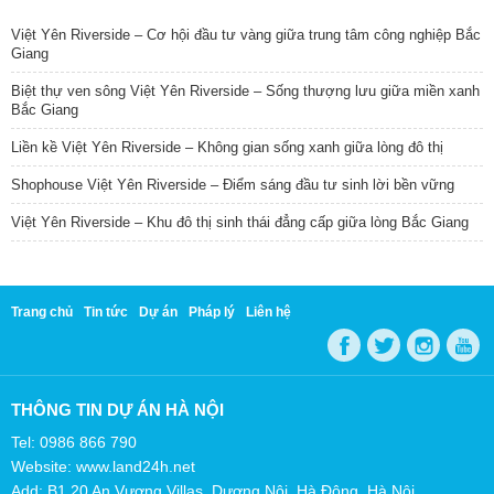
Việt Yên Riverside – Cơ hội đầu tư vàng giữa trung tâm công nghiệp Bắc
Giang
Biệt thự ven sông Việt Yên Riverside – Sống thượng lưu giữa miền xanh
Bắc Giang
Liền kề Việt Yên Riverside – Không gian sống xanh giữa lòng đô thị
Shophouse Việt Yên Riverside – Điểm sáng đầu tư sinh lời bền vững
Việt Yên Riverside – Khu đô thị sinh thái đẳng cấp giữa lòng Bắc Giang
Trang chủ
Tin tức
Dự án
Pháp lý
Liên hệ
THÔNG TIN DỰ ÁN HÀ NỘI
Tel: 0986 866 790
Website: www.land24h.net
Add: B1.20 An Vượng Villas, Dương Nội, Hà Đông, Hà Nội