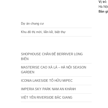
Vị trí:
Hà Nội
Bàn g
DỰ ÁN
Dự án chung cư
Khu đô thị mới, liền kề, biệt thự
CÁC DỰ ÁN MỚI NHẤT
SHOPHOUSE CHÂN ĐẾ BERRIVER LONG
BIÊN
MASTERISE CAO XÀ LÁ – HÀ NỘI SEASON
GARDEN
ICONIA LAKESIDE TỐ HỮU MIPEC
IMPERIA SKY PARK NAM AN KHÁNH
VIỆT YÊN RIVERSIDE BẮC GIANG