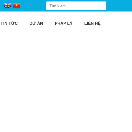
TIN TỨC
DỰ ÁN
PHÁP LÝ
LIÊN HỆ