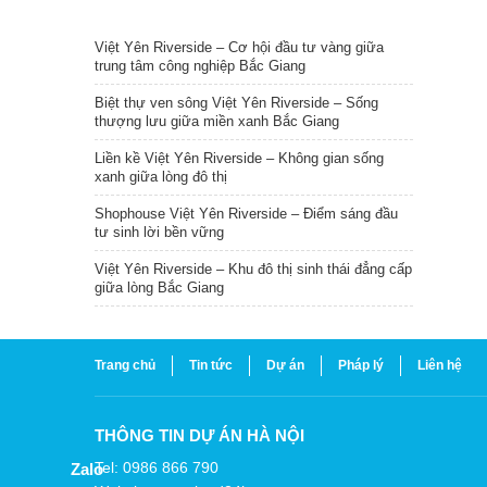
TIN NỔI BẬT
Việt Yên Riverside – Cơ hội đầu tư vàng giữa
trung tâm công nghiệp Bắc Giang
Biệt thự ven sông Việt Yên Riverside – Sống
thượng lưu giữa miền xanh Bắc Giang
Liền kề Việt Yên Riverside – Không gian sống
xanh giữa lòng đô thị
Shophouse Việt Yên Riverside – Điểm sáng đầu
tư sinh lời bền vững
Việt Yên Riverside – Khu đô thị sinh thái đẳng cấp
giữa lòng Bắc Giang
Trang chủ
Tin tức
Dự án
Pháp lý
Liên hệ
THÔNG TIN DỰ ÁN HÀ NỘI
Tel: 0986 866 790
Zalo