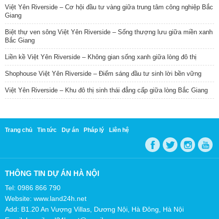
Việt Yên Riverside – Cơ hội đầu tư vàng giữa trung tâm công nghiệp Bắc
Giang
Biệt thự ven sông Việt Yên Riverside – Sống thượng lưu giữa miền xanh
Bắc Giang
Liền kề Việt Yên Riverside – Không gian sống xanh giữa lòng đô thị
Shophouse Việt Yên Riverside – Điểm sáng đầu tư sinh lời bền vững
Việt Yên Riverside – Khu đô thị sinh thái đẳng cấp giữa lòng Bắc Giang
Trang chủ
Tin tức
Dự án
Pháp lý
Liên hệ
THÔNG TIN DỰ ÁN HÀ NỘI
Tel: 0986 866 790
Website: www.land24h.net
Add: B1.20 An Vượng Villas, Dương Nội, Hà Đông, Hà Nội