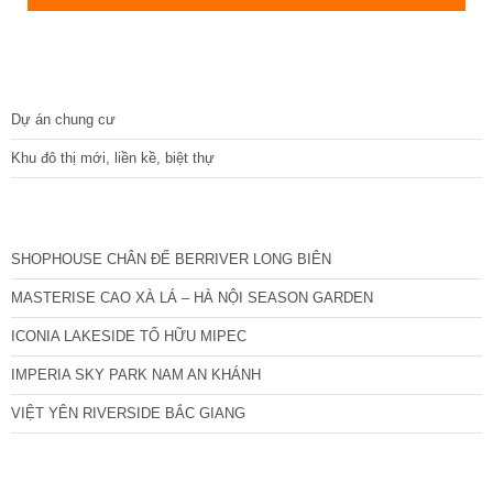
DỰ ÁN
Dự án chung cư
Khu đô thị mới, liền kề, biệt thự
CÁC DỰ ÁN MỚI NHẤT
SHOPHOUSE CHÂN ĐẾ BERRIVER LONG BIÊN
MASTERISE CAO XÀ LÁ – HÀ NỘI SEASON GARDEN
ICONIA LAKESIDE TỐ HỮU MIPEC
IMPERIA SKY PARK NAM AN KHÁNH
VIỆT YÊN RIVERSIDE BẮC GIANG
TIN NỔI BẬT