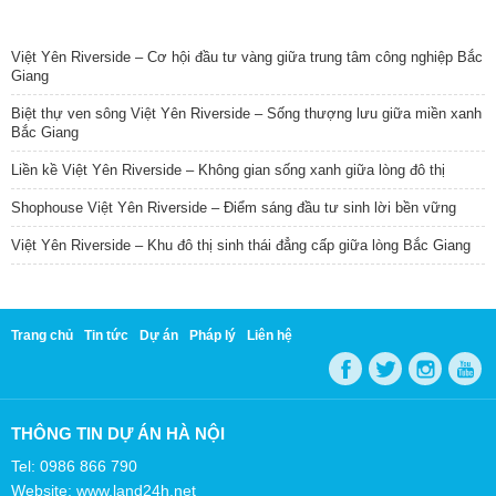
TIN NỔI BẬT
Việt Yên Riverside – Cơ hội đầu tư vàng giữa trung tâm công nghiệp Bắc
Giang
Biệt thự ven sông Việt Yên Riverside – Sống thượng lưu giữa miền xanh
Bắc Giang
Liền kề Việt Yên Riverside – Không gian sống xanh giữa lòng đô thị
Shophouse Việt Yên Riverside – Điểm sáng đầu tư sinh lời bền vững
Việt Yên Riverside – Khu đô thị sinh thái đẳng cấp giữa lòng Bắc Giang
Trang chủ
Tin tức
Dự án
Pháp lý
Liên hệ
THÔNG TIN DỰ ÁN HÀ NỘI
Tel: 0986 866 790
Website: www.land24h.net