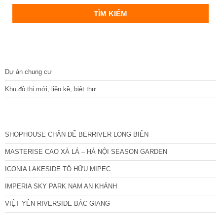
DỰ ÁN
Dự án chung cư
Khu đô thị mới, liền kề, biệt thự
CÁC DỰ ÁN MỚI NHẤT
SHOPHOUSE CHÂN ĐẾ BERRIVER LONG BIÊN
MASTERISE CAO XÀ LÁ – HÀ NỘI SEASON GARDEN
ICONIA LAKESIDE TỐ HỮU MIPEC
IMPERIA SKY PARK NAM AN KHÁNH
VIỆT YÊN RIVERSIDE BẮC GIANG