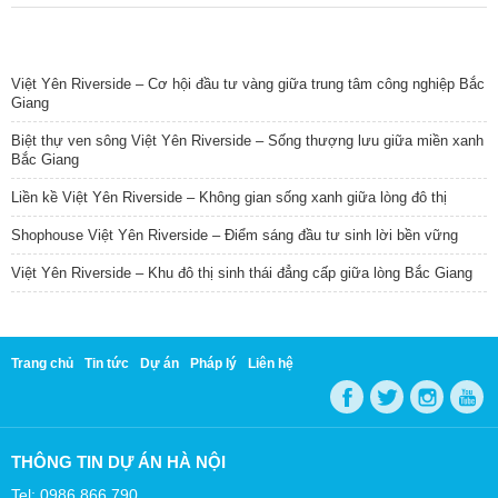
TIN NỔI BẬT
Việt Yên Riverside – Cơ hội đầu tư vàng giữa trung tâm công nghiệp Bắc
Giang
Biệt thự ven sông Việt Yên Riverside – Sống thượng lưu giữa miền xanh
Bắc Giang
Liền kề Việt Yên Riverside – Không gian sống xanh giữa lòng đô thị
Shophouse Việt Yên Riverside – Điểm sáng đầu tư sinh lời bền vững
Việt Yên Riverside – Khu đô thị sinh thái đẳng cấp giữa lòng Bắc Giang
Trang chủ
Tin tức
Dự án
Pháp lý
Liên hệ
THÔNG TIN DỰ ÁN HÀ NỘI
Tel: 0986 866 790