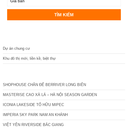
DỰ ÁN
Dự án chung cư
Khu đô thị mới, liền kề, biệt thự
CÁC DỰ ÁN MỚI NHẤT
SHOPHOUSE CHÂN ĐẾ BERRIVER LONG BIÊN
MASTERISE CAO XÀ LÁ – HÀ NỘI SEASON GARDEN
ICONIA LAKESIDE TỐ HỮU MIPEC
IMPERIA SKY PARK NAM AN KHÁNH
VIỆT YÊN RIVERSIDE BẮC GIANG