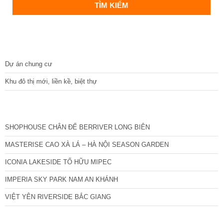
DỰ ÁN
Dự án chung cư
Khu đô thị mới, liền kề, biệt thự
CÁC DỰ ÁN MỚI NHẤT
SHOPHOUSE CHÂN ĐẾ BERRIVER LONG BIÊN
MASTERISE CAO XÀ LÁ – HÀ NỘI SEASON GARDEN
ICONIA LAKESIDE TỐ HỮU MIPEC
IMPERIA SKY PARK NAM AN KHÁNH
VIỆT YÊN RIVERSIDE BẮC GIANG