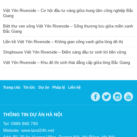
TIN NỔI BẬT
Việt Yên Riverside – Cơ hội đầu tư vàng giữa trung tâm công nghiệp Bắc
Giang
Biệt thự ven sông Việt Yên Riverside – Sống thượng lưu giữa miền xanh
Bắc Giang
Liền kề Việt Yên Riverside – Không gian sống xanh giữa lòng đô thị
Shophouse Việt Yên Riverside – Điểm sáng đầu tư sinh lời bền vững
Việt Yên Riverside – Khu đô thị sinh thái đẳng cấp giữa lòng Bắc Giang
Trang chủ
Tin tức
Dự án
Pháp lý
Liên hệ
THÔNG TIN DỰ ÁN HÀ NỘI
Tel: 0986 866 790
Website: www.land24h.net