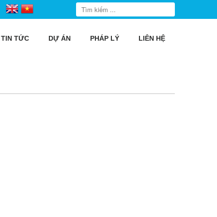
TIN TỨC
DỰ ÁN
PHÁP LÝ
LIÊN HỆ