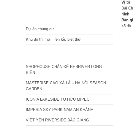
Vị trí:
Bãi Ch
Ninh
DỰ ÁN
Bàn g
sổ đỏ
Dự án chung cư
Khu đô thị mới, liền kề, biệt thự
CÁC DỰ ÁN MỚI NHẤT
SHOPHOUSE CHÂN ĐẾ BERRIVER LONG
BIÊN
MASTERISE CAO XÀ LÁ – HÀ NỘI SEASON
GARDEN
ICONIA LAKESIDE TỐ HỮU MIPEC
IMPERIA SKY PARK NAM AN KHÁNH
VIỆT YÊN RIVERSIDE BẮC GIANG