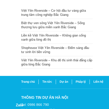
TIN NỔI BẬT
Việt Yên Riverside – Cơ hội đầu tư vàng giữa
trung tâm công nghiệp Bắc Giang
Biệt thự ven sông Việt Yên Riverside – Sống
thượng lưu giữa miền xanh Bắc Giang
Liền kề Việt Yên Riverside – Không gian sống
xanh giữa lòng đô thị
Shophouse Việt Yên Riverside – Điểm sáng đầu
tư sinh lời bền vững
Việt Yên Riverside – Khu đô thị sinh thái đẳng cấp
giữa lòng Bắc Giang
Trang chủ
Tin tức
Dự án
Pháp lý
Liên hệ
THÔNG TIN DỰ ÁN HÀ NỘI
Tel: 0986 866 790
Zalo