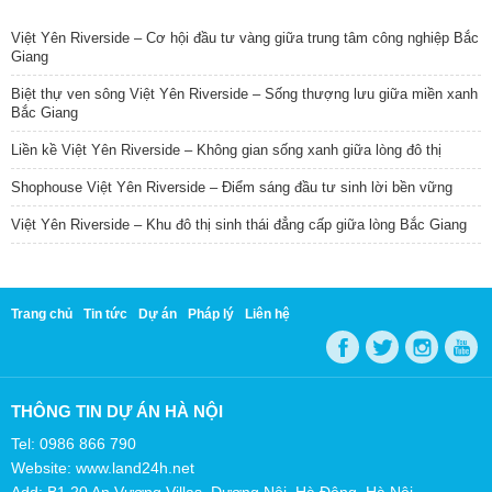
TIN NỔI BẬT
Việt Yên Riverside – Cơ hội đầu tư vàng giữa trung tâm công nghiệp Bắc
Giang
Biệt thự ven sông Việt Yên Riverside – Sống thượng lưu giữa miền xanh
Bắc Giang
Liền kề Việt Yên Riverside – Không gian sống xanh giữa lòng đô thị
Shophouse Việt Yên Riverside – Điểm sáng đầu tư sinh lời bền vững
Việt Yên Riverside – Khu đô thị sinh thái đẳng cấp giữa lòng Bắc Giang
Trang chủ
Tin tức
Dự án
Pháp lý
Liên hệ
THÔNG TIN DỰ ÁN HÀ NỘI
Tel: 0986 866 790
Website: www.land24h.net