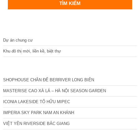
DỰ ÁN
Dự án chung cư
Khu đô thị mới, liền kề, biệt thự
CÁC DỰ ÁN MỚI NHẤT
SHOPHOUSE CHÂN ĐẾ BERRIVER LONG BIÊN
MASTERISE CAO XÀ LÁ – HÀ NỘI SEASON GARDEN
ICONIA LAKESIDE TỐ HỮU MIPEC
IMPERIA SKY PARK NAM AN KHÁNH
VIỆT YÊN RIVERSIDE BẮC GIANG