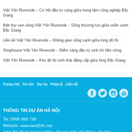
TIN NỔI BẬT
Việt Yên Riverside – Cơ hội đầu tư vàng giữa trung tâm công nghiệp Bắc
Giang
Biệt thự ven sông Việt Yên Riverside – Sống thượng lưu giữa miền xanh
Bắc Giang
Liền kề Việt Yên Riverside – Không gian sống xanh giữa lòng đô thị
Shophouse Việt Yên Riverside – Điểm sáng đầu tư sinh lời bền vững
Việt Yên Riverside – Khu đô thị sinh thái đẳng cấp giữa lòng Bắc Giang
Trang chủ
Tin tức
Dự án
Pháp lý
Liên hệ
THÔNG TIN DỰ ÁN HÀ NỘI
Tel: 0986 866 790
Website: www.land24h.net