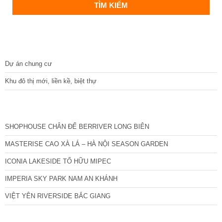
DỰ ÁN
Dự án chung cư
Khu đô thị mới, liền kề, biệt thự
CÁC DỰ ÁN MỚI NHẤT
SHOPHOUSE CHÂN ĐẾ BERRIVER LONG BIÊN
MASTERISE CAO XÀ LÁ – HÀ NỘI SEASON GARDEN
ICONIA LAKESIDE TỐ HỮU MIPEC
IMPERIA SKY PARK NAM AN KHÁNH
VIỆT YÊN RIVERSIDE BẮC GIANG