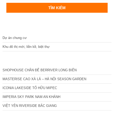
DỰ ÁN
Dự án chung cư
Khu đô thị mới, liền kề, biệt thự
CÁC DỰ ÁN MỚI NHẤT
SHOPHOUSE CHÂN ĐẾ BERRIVER LONG BIÊN
MASTERISE CAO XÀ LÁ – HÀ NỘI SEASON GARDEN
ICONIA LAKESIDE TỐ HỮU MIPEC
IMPERIA SKY PARK NAM AN KHÁNH
VIỆT YÊN RIVERSIDE BẮC GIANG