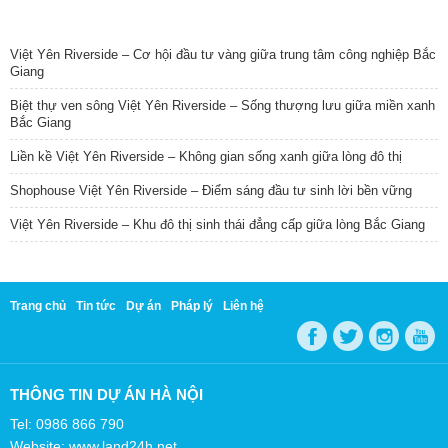
TIN NỔI BẬT
Việt Yên Riverside – Cơ hội đầu tư vàng giữa trung tâm công nghiệp Bắc
Giang
Biệt thự ven sông Việt Yên Riverside – Sống thượng lưu giữa miền xanh
Bắc Giang
Liền kề Việt Yên Riverside – Không gian sống xanh giữa lòng đô thị
Shophouse Việt Yên Riverside – Điểm sáng đầu tư sinh lời bền vững
Việt Yên Riverside – Khu đô thị sinh thái đẳng cấp giữa lòng Bắc Giang
Trang chủ
Tin tức
Dự án
Pháp lý
Liên hệ
THÔNG TIN DỰ ÁN HÀ NỘI
Tel: 0986 866 790
Website: www.land24h.net