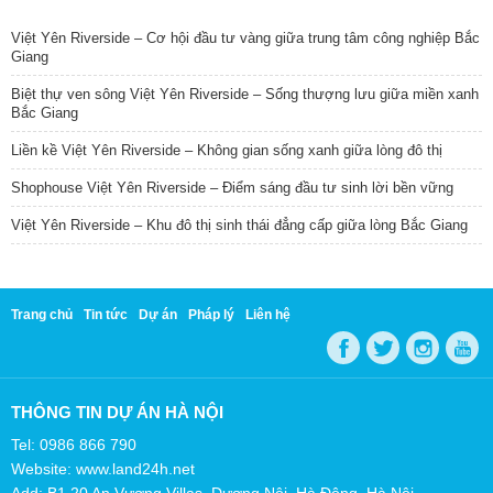
TIN NỔI BẬT
Việt Yên Riverside – Cơ hội đầu tư vàng giữa trung tâm công nghiệp Bắc
Giang
Biệt thự ven sông Việt Yên Riverside – Sống thượng lưu giữa miền xanh
Bắc Giang
Liền kề Việt Yên Riverside – Không gian sống xanh giữa lòng đô thị
Shophouse Việt Yên Riverside – Điểm sáng đầu tư sinh lời bền vững
Việt Yên Riverside – Khu đô thị sinh thái đẳng cấp giữa lòng Bắc Giang
Trang chủ
Tin tức
Dự án
Pháp lý
Liên hệ
THÔNG TIN DỰ ÁN HÀ NỘI
Tel: 0986 866 790
Website: www.land24h.net