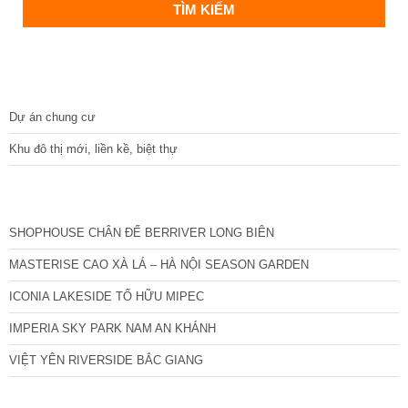
DỰ ÁN
Dự án chung cư
Khu đô thị mới, liền kề, biệt thự
CÁC DỰ ÁN MỚI NHẤT
SHOPHOUSE CHÂN ĐẾ BERRIVER LONG BIÊN
MASTERISE CAO XÀ LÁ – HÀ NỘI SEASON GARDEN
ICONIA LAKESIDE TỐ HỮU MIPEC
IMPERIA SKY PARK NAM AN KHÁNH
VIỆT YÊN RIVERSIDE BẮC GIANG