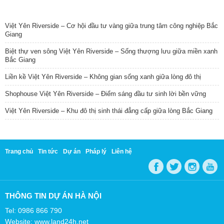
TIN NỔI BẬT
Việt Yên Riverside – Cơ hội đầu tư vàng giữa trung tâm công nghiệp Bắc
Giang
Biệt thự ven sông Việt Yên Riverside – Sống thượng lưu giữa miền xanh
Bắc Giang
Liền kề Việt Yên Riverside – Không gian sống xanh giữa lòng đô thị
Shophouse Việt Yên Riverside – Điểm sáng đầu tư sinh lời bền vững
Việt Yên Riverside – Khu đô thị sinh thái đẳng cấp giữa lòng Bắc Giang
Trang chủ
Tin tức
Dự án
Pháp lý
Liên hệ
THÔNG TIN DỰ ÁN HÀ NỘI
Tel: 0986 866 790
Website: www.land24h.net