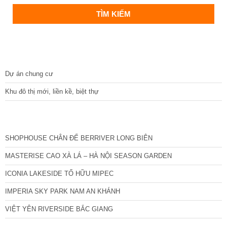
DỰ ÁN
Dự án chung cư
Khu đô thị mới, liền kề, biệt thự
CÁC DỰ ÁN MỚI NHẤT
SHOPHOUSE CHÂN ĐẾ BERRIVER LONG BIÊN
MASTERISE CAO XÀ LÁ – HÀ NỘI SEASON GARDEN
ICONIA LAKESIDE TỐ HỮU MIPEC
IMPERIA SKY PARK NAM AN KHÁNH
VIỆT YÊN RIVERSIDE BẮC GIANG