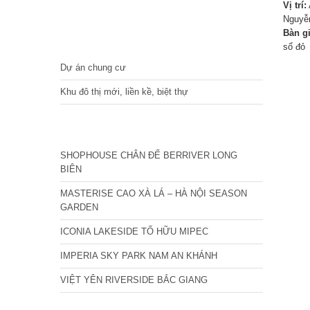
Vị trí:
Nguyễ
Bàn g
DỰ ÁN
sổ đỏ
Dự án chung cư
Khu đô thị mới, liền kề, biệt thự
CÁC DỰ ÁN MỚI NHẤT
SHOPHOUSE CHÂN ĐẾ BERRIVER LONG
BIÊN
MASTERISE CAO XÀ LÁ – HÀ NỘI SEASON
GARDEN
ICONIA LAKESIDE TỐ HỮU MIPEC
IMPERIA SKY PARK NAM AN KHÁNH
VIỆT YÊN RIVERSIDE BẮC GIANG