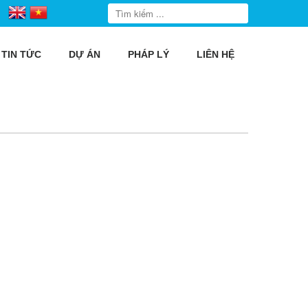
TIN TỨC
DỰ ÁN
PHÁP LÝ
LIÊN HỆ