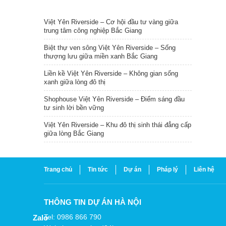
TIN NỔI BẬT
Việt Yên Riverside – Cơ hội đầu tư vàng giữa
trung tâm công nghiệp Bắc Giang
Biệt thự ven sông Việt Yên Riverside – Sống
thượng lưu giữa miền xanh Bắc Giang
Liền kề Việt Yên Riverside – Không gian sống
xanh giữa lòng đô thị
Shophouse Việt Yên Riverside – Điểm sáng đầu
tư sinh lời bền vững
Việt Yên Riverside – Khu đô thị sinh thái đẳng cấp
giữa lòng Bắc Giang
Trang chủ
Tin tức
Dự án
Pháp lý
Liên hệ
THÔNG TIN DỰ ÁN HÀ NỘI
Tel: 0986 866 790
Zalo