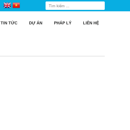
TIN TỨC
DỰ ÁN
PHÁP LÝ
LIÊN HỆ