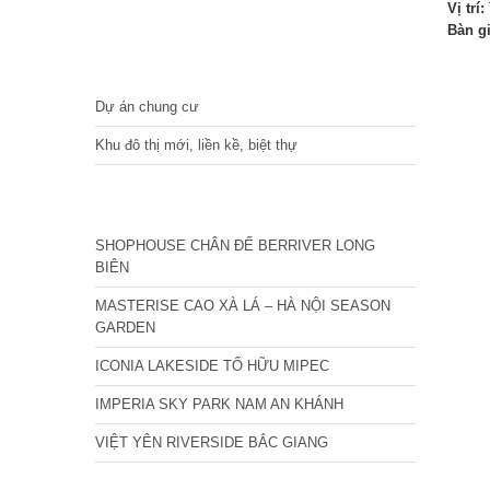
Vị trí:
Bàn g
DỰ ÁN
Dự án chung cư
Khu đô thị mới, liền kề, biệt thự
CÁC DỰ ÁN MỚI NHẤT
SHOPHOUSE CHÂN ĐẾ BERRIVER LONG
BIÊN
MASTERISE CAO XÀ LÁ – HÀ NỘI SEASON
GARDEN
ICONIA LAKESIDE TỐ HỮU MIPEC
IMPERIA SKY PARK NAM AN KHÁNH
VIỆT YÊN RIVERSIDE BẮC GIANG