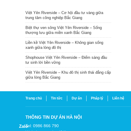
TIN NỔI BẬT
Việt Yên Riverside – Cơ hội đầu tư vàng giữa
trung tâm công nghiệp Bắc Giang
Biệt thự ven sông Việt Yên Riverside – Sống
thượng lưu giữa miền xanh Bắc Giang
Liền kề Việt Yên Riverside – Không gian sống
xanh giữa lòng đô thị
Shophouse Việt Yên Riverside – Điểm sáng đầu
tư sinh lời bền vững
Việt Yên Riverside – Khu đô thị sinh thái đẳng cấp
giữa lòng Bắc Giang
Trang chủ
Tin tức
Dự án
Pháp lý
Liên hệ
THÔNG TIN DỰ ÁN HÀ NỘI
Tel: 0986 866 790
Zalo