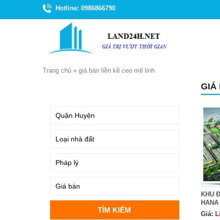
Hotline: 0986866790
Trang chủ
»
giá bán liền kề ceo mê linh
GIÁ
TÌM KIẾM
KHU Đ
HANA
Giá:
L