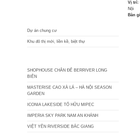
Vị trí:
Nội
Bàn g
DỰ ÁN
Dự án chung cư
Khu đô thị mới, liền kề, biệt thự
CÁC DỰ ÁN MỚI NHẤT
SHOPHOUSE CHÂN ĐẾ BERRIVER LONG
BIÊN
MASTERISE CAO XÀ LÁ – HÀ NỘI SEASON
GARDEN
ICONIA LAKESIDE TỐ HỮU MIPEC
IMPERIA SKY PARK NAM AN KHÁNH
VIỆT YÊN RIVERSIDE BẮC GIANG