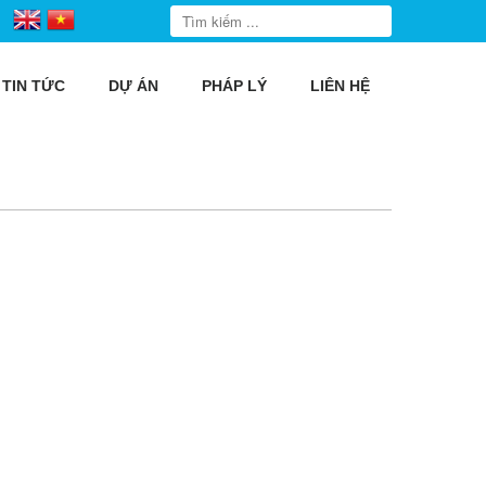
TIN TỨC
DỰ ÁN
PHÁP LÝ
LIÊN HỆ