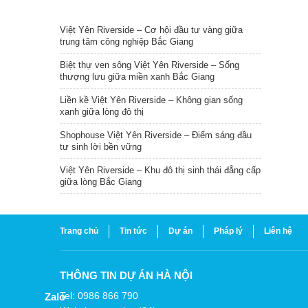
TIN NỔI BẬT
Việt Yên Riverside – Cơ hội đầu tư vàng giữa
trung tâm công nghiệp Bắc Giang
Biệt thự ven sông Việt Yên Riverside – Sống
thượng lưu giữa miền xanh Bắc Giang
Liền kề Việt Yên Riverside – Không gian sống
xanh giữa lòng đô thị
Shophouse Việt Yên Riverside – Điểm sáng đầu
tư sinh lời bền vững
Việt Yên Riverside – Khu đô thị sinh thái đẳng cấp
giữa lòng Bắc Giang
Trang chủ
Tin tức
Dự án
Pháp lý
Liên hệ
THÔNG TIN DỰ ÁN HÀ NỘI
Tel: 0986 866 790
Zalo