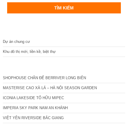
DỰ ÁN
Dự án chung cư
Khu đô thị mới, liền kề, biệt thự
CÁC DỰ ÁN MỚI NHẤT
SHOPHOUSE CHÂN ĐẾ BERRIVER LONG BIÊN
MASTERISE CAO XÀ LÁ – HÀ NỘI SEASON GARDEN
ICONIA LAKESIDE TỐ HỮU MIPEC
IMPERIA SKY PARK NAM AN KHÁNH
VIỆT YÊN RIVERSIDE BẮC GIANG