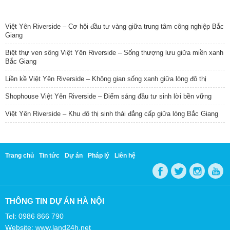
TIN NỔI BẬT
Việt Yên Riverside – Cơ hội đầu tư vàng giữa trung tâm công nghiệp Bắc
Giang
Biệt thự ven sông Việt Yên Riverside – Sống thượng lưu giữa miền xanh
Bắc Giang
Liền kề Việt Yên Riverside – Không gian sống xanh giữa lòng đô thị
Shophouse Việt Yên Riverside – Điểm sáng đầu tư sinh lời bền vững
Việt Yên Riverside – Khu đô thị sinh thái đẳng cấp giữa lòng Bắc Giang
Trang chủ
Tin tức
Dự án
Pháp lý
Liên hệ
THÔNG TIN DỰ ÁN HÀ NỘI
Tel: 0986 866 790
Website: www.land24h.net