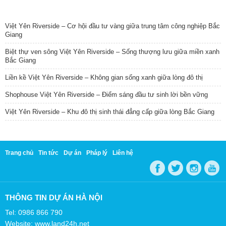
TIN NỔI BẬT
Việt Yên Riverside – Cơ hội đầu tư vàng giữa trung tâm công nghiệp Bắc
Giang
Biệt thự ven sông Việt Yên Riverside – Sống thượng lưu giữa miền xanh
Bắc Giang
Liền kề Việt Yên Riverside – Không gian sống xanh giữa lòng đô thị
Shophouse Việt Yên Riverside – Điểm sáng đầu tư sinh lời bền vững
Việt Yên Riverside – Khu đô thị sinh thái đẳng cấp giữa lòng Bắc Giang
Trang chủ
Tin tức
Dự án
Pháp lý
Liên hệ
THÔNG TIN DỰ ÁN HÀ NỘI
Tel: 0986 866 790
Website: www.land24h.net