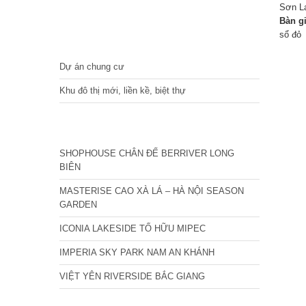
Sơn L
Bàn g
sổ đỏ
DỰ ÁN
Dự án chung cư
Khu đô thị mới, liền kề, biệt thự
CÁC DỰ ÁN MỚI NHẤT
SHOPHOUSE CHÂN ĐẾ BERRIVER LONG
BIÊN
MASTERISE CAO XÀ LÁ – HÀ NỘI SEASON
GARDEN
ICONIA LAKESIDE TỐ HỮU MIPEC
IMPERIA SKY PARK NAM AN KHÁNH
VIỆT YÊN RIVERSIDE BẮC GIANG