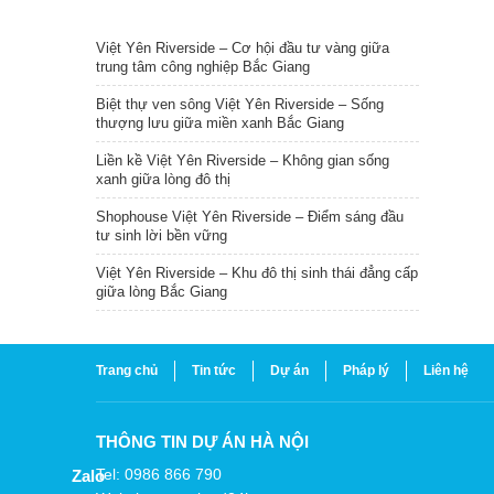
TIN NỔI BẬT
Việt Yên Riverside – Cơ hội đầu tư vàng giữa
trung tâm công nghiệp Bắc Giang
Biệt thự ven sông Việt Yên Riverside – Sống
thượng lưu giữa miền xanh Bắc Giang
Liền kề Việt Yên Riverside – Không gian sống
xanh giữa lòng đô thị
Shophouse Việt Yên Riverside – Điểm sáng đầu
tư sinh lời bền vững
Việt Yên Riverside – Khu đô thị sinh thái đẳng cấp
giữa lòng Bắc Giang
Trang chủ
Tin tức
Dự án
Pháp lý
Liên hệ
THÔNG TIN DỰ ÁN HÀ NỘI
Tel: 0986 866 790
Zalo