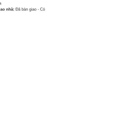
a
iao nhà:
Đã bàn giao - Có