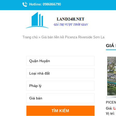
Hotline: 0986866790
Trang chủ
»
Giá bán liền kề Picenza Riverside Sơn La
GIÁ
TÌM KIẾM
PICEN
Giá:
L
Vị trí: