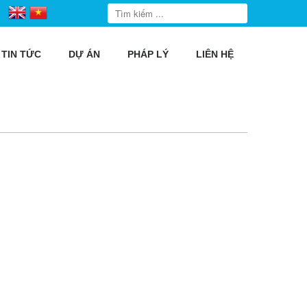
TIN TỨC
DỰ ÁN
PHÁP LÝ
LIÊN HỆ