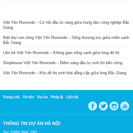
TIN NỔI BẬT
Việt Yên Riverside – Cơ hội đầu tư vàng giữa trung tâm công nghiệp Bắc
Giang
Biệt thự ven sông Việt Yên Riverside – Sống thượng lưu giữa miền xanh
Bắc Giang
Liền kề Việt Yên Riverside – Không gian sống xanh giữa lòng đô thị
Shophouse Việt Yên Riverside – Điểm sáng đầu tư sinh lời bền vững
Việt Yên Riverside – Khu đô thị sinh thái đẳng cấp giữa lòng Bắc Giang
Trang chủ
Tin tức
Dự án
Pháp lý
Liên hệ
THÔNG TIN DỰ ÁN HÀ NỘI
Tel: 0986 866 790