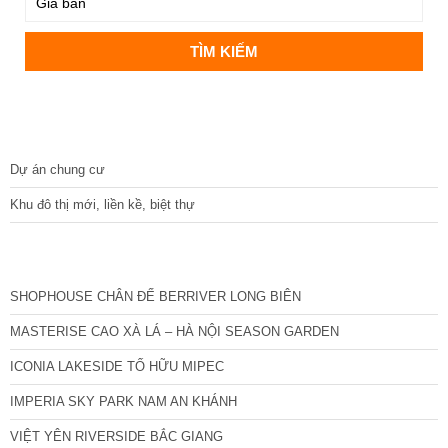
DỰ ÁN
Dự án chung cư
Khu đô thị mới, liền kề, biệt thự
CÁC DỰ ÁN MỚI NHẤT
SHOPHOUSE CHÂN ĐẾ BERRIVER LONG BIÊN
MASTERISE CAO XÀ LÁ – HÀ NỘI SEASON GARDEN
ICONIA LAKESIDE TỐ HỮU MIPEC
IMPERIA SKY PARK NAM AN KHÁNH
VIỆT YÊN RIVERSIDE BẮC GIANG