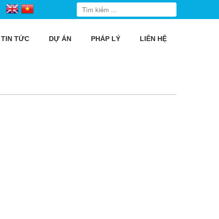
TIN TỨC
DỰ ÁN
PHÁP LÝ
LIÊN HỆ