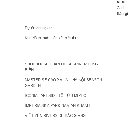
Vị trí:
Canh, 
Bàn g
DỰ ÁN
Dự án chung cư
Khu đô thị mới, liền kề, biệt thự
CÁC DỰ ÁN MỚI NHẤT
SHOPHOUSE CHÂN ĐẾ BERRIVER LONG
BIÊN
MASTERISE CAO XÀ LÁ – HÀ NỘI SEASON
GARDEN
ICONIA LAKESIDE TỐ HỮU MIPEC
IMPERIA SKY PARK NAM AN KHÁNH
VIỆT YÊN RIVERSIDE BẮC GIANG