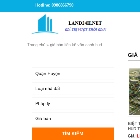
Hotline: 0986866790
Trang chủ
»
giá bán liền kề vân canh hud
GIÁ
TÌM KIẾM
BIỆT 
HUD T
Giá:
L