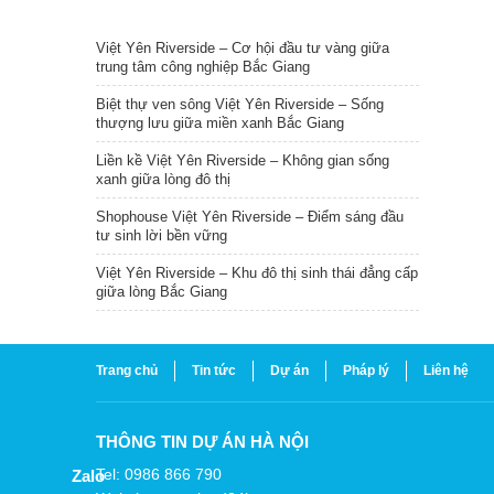
TIN NỔI BẬT
Việt Yên Riverside – Cơ hội đầu tư vàng giữa
trung tâm công nghiệp Bắc Giang
Biệt thự ven sông Việt Yên Riverside – Sống
thượng lưu giữa miền xanh Bắc Giang
Liền kề Việt Yên Riverside – Không gian sống
xanh giữa lòng đô thị
Shophouse Việt Yên Riverside – Điểm sáng đầu
tư sinh lời bền vững
Việt Yên Riverside – Khu đô thị sinh thái đẳng cấp
giữa lòng Bắc Giang
Trang chủ
Tin tức
Dự án
Pháp lý
Liên hệ
THÔNG TIN DỰ ÁN HÀ NỘI
Tel: 0986 866 790
Zalo