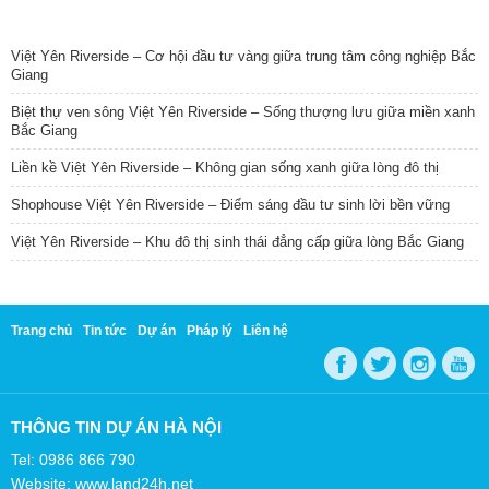
TIN NỔI BẬT
Việt Yên Riverside – Cơ hội đầu tư vàng giữa trung tâm công nghiệp Bắc
Giang
Biệt thự ven sông Việt Yên Riverside – Sống thượng lưu giữa miền xanh
Bắc Giang
Liền kề Việt Yên Riverside – Không gian sống xanh giữa lòng đô thị
Shophouse Việt Yên Riverside – Điểm sáng đầu tư sinh lời bền vững
Việt Yên Riverside – Khu đô thị sinh thái đẳng cấp giữa lòng Bắc Giang
Trang chủ
Tin tức
Dự án
Pháp lý
Liên hệ
THÔNG TIN DỰ ÁN HÀ NỘI
Tel: 0986 866 790
Website: www.land24h.net