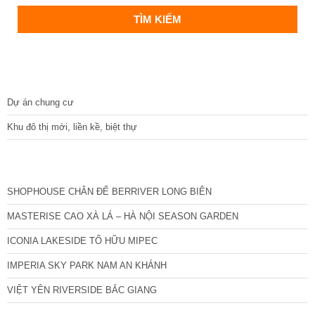
DỰ ÁN
Dự án chung cư
Khu đô thị mới, liền kề, biệt thự
CÁC DỰ ÁN MỚI NHẤT
SHOPHOUSE CHÂN ĐẾ BERRIVER LONG BIÊN
MASTERISE CAO XÀ LÁ – HÀ NỘI SEASON GARDEN
ICONIA LAKESIDE TỐ HỮU MIPEC
IMPERIA SKY PARK NAM AN KHÁNH
VIỆT YÊN RIVERSIDE BẮC GIANG