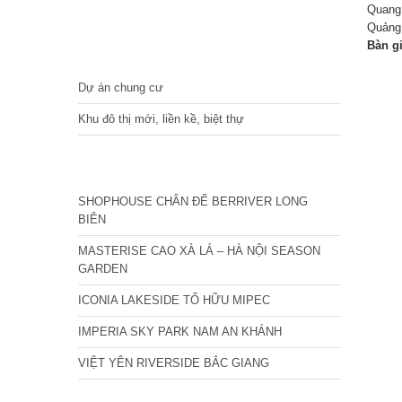
Quang 
Quảng
Bàn g
DỰ ÁN
Dự án chung cư
Khu đô thị mới, liền kề, biệt thự
CÁC DỰ ÁN MỚI NHẤT
SHOPHOUSE CHÂN ĐẾ BERRIVER LONG
BIÊN
MASTERISE CAO XÀ LÁ – HÀ NỘI SEASON
GARDEN
ICONIA LAKESIDE TỐ HỮU MIPEC
IMPERIA SKY PARK NAM AN KHÁNH
VIỆT YÊN RIVERSIDE BẮC GIANG