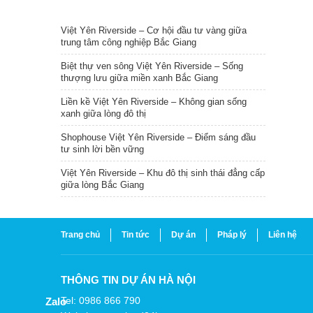
TIN NỔI BẬT
Việt Yên Riverside – Cơ hội đầu tư vàng giữa
trung tâm công nghiệp Bắc Giang
Biệt thự ven sông Việt Yên Riverside – Sống
thượng lưu giữa miền xanh Bắc Giang
Liền kề Việt Yên Riverside – Không gian sống
xanh giữa lòng đô thị
Shophouse Việt Yên Riverside – Điểm sáng đầu
tư sinh lời bền vững
Việt Yên Riverside – Khu đô thị sinh thái đẳng cấp
giữa lòng Bắc Giang
Trang chủ
Tin tức
Dự án
Pháp lý
Liên hệ
THÔNG TIN DỰ ÁN HÀ NỘI
Tel: 0986 866 790
Zalo