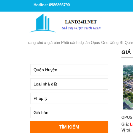
Hotline: 0986866790
Trang chủ
»
giá bán Phối cảnh dự án Opus One Uông Bí Quả
GIÁ
TÌM KIẾM
OPUS
Giá:
L
Vị trí: