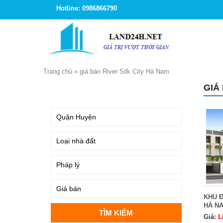
Hotline: 0986866790
Trang chủ
»
giá bán River Silk City Hà Nam
GIÁ
TÌM KIẾM
KHU Đ
HÀ N
Giá:
L