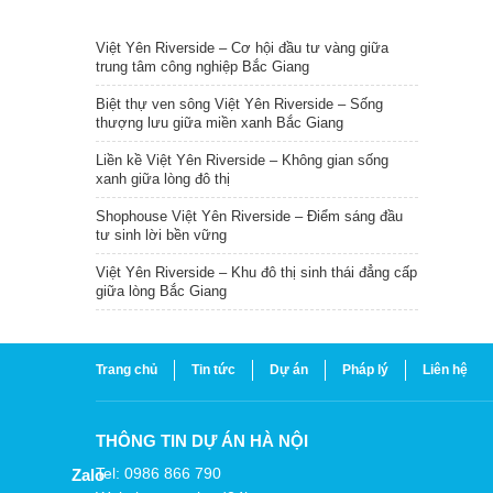
TIN NỔI BẬT
Việt Yên Riverside – Cơ hội đầu tư vàng giữa
trung tâm công nghiệp Bắc Giang
Biệt thự ven sông Việt Yên Riverside – Sống
thượng lưu giữa miền xanh Bắc Giang
Liền kề Việt Yên Riverside – Không gian sống
xanh giữa lòng đô thị
Shophouse Việt Yên Riverside – Điểm sáng đầu
tư sinh lời bền vững
Việt Yên Riverside – Khu đô thị sinh thái đẳng cấp
giữa lòng Bắc Giang
Trang chủ
Tin tức
Dự án
Pháp lý
Liên hệ
THÔNG TIN DỰ ÁN HÀ NỘI
Tel: 0986 866 790
Zalo