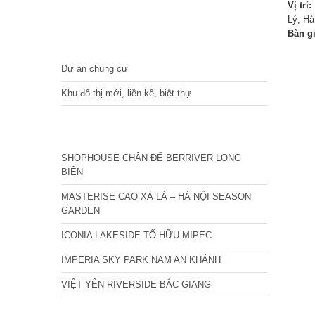
Vị trí:
Lý, H
Bàn g
DỰ ÁN
Dự án chung cư
Khu đô thị mới, liền kề, biệt thự
CÁC DỰ ÁN MỚI NHẤT
SHOPHOUSE CHÂN ĐẾ BERRIVER LONG
BIÊN
MASTERISE CAO XÀ LÁ – HÀ NỘI SEASON
GARDEN
ICONIA LAKESIDE TỐ HỮU MIPEC
IMPERIA SKY PARK NAM AN KHÁNH
VIỆT YÊN RIVERSIDE BẮC GIANG