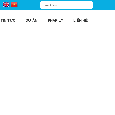
TIN TỨC
DỰ ÁN
PHÁP LÝ
LIÊN HỆ