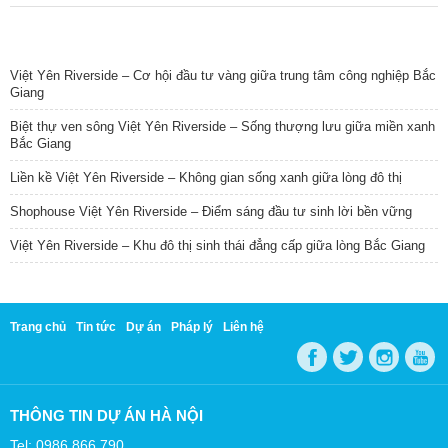
TIN NỔI BẬT
Việt Yên Riverside – Cơ hội đầu tư vàng giữa trung tâm công nghiệp Bắc
Giang
Biệt thự ven sông Việt Yên Riverside – Sống thượng lưu giữa miền xanh
Bắc Giang
Liền kề Việt Yên Riverside – Không gian sống xanh giữa lòng đô thị
Shophouse Việt Yên Riverside – Điểm sáng đầu tư sinh lời bền vững
Việt Yên Riverside – Khu đô thị sinh thái đẳng cấp giữa lòng Bắc Giang
Trang chủ
Tin tức
Dự án
Pháp lý
Liên hệ
THÔNG TIN DỰ ÁN HÀ NỘI
Tel: 0986 866 790