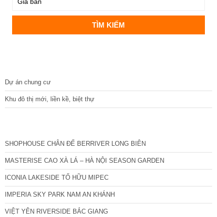
DỰ ÁN
Dự án chung cư
Khu đô thị mới, liền kề, biệt thự
CÁC DỰ ÁN MỚI NHẤT
SHOPHOUSE CHÂN ĐẾ BERRIVER LONG BIÊN
MASTERISE CAO XÀ LÁ – HÀ NỘI SEASON GARDEN
ICONIA LAKESIDE TỐ HỮU MIPEC
IMPERIA SKY PARK NAM AN KHÁNH
VIỆT YÊN RIVERSIDE BẮC GIANG