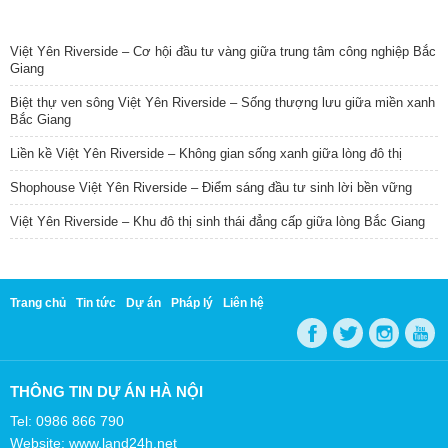
TIN NỔI BẬT
Việt Yên Riverside – Cơ hội đầu tư vàng giữa trung tâm công nghiệp Bắc
Giang
Biệt thự ven sông Việt Yên Riverside – Sống thượng lưu giữa miền xanh
Bắc Giang
Liền kề Việt Yên Riverside – Không gian sống xanh giữa lòng đô thị
Shophouse Việt Yên Riverside – Điểm sáng đầu tư sinh lời bền vững
Việt Yên Riverside – Khu đô thị sinh thái đẳng cấp giữa lòng Bắc Giang
Trang chủ
Tin tức
Dự án
Pháp lý
Liên hệ
THÔNG TIN DỰ ÁN HÀ NỘI
Tel: 0986 866 790
Website: www.land24h.net