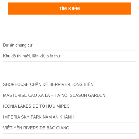
DỰ ÁN
Dự án chung cư
Khu đô thị mới, liền kề, biệt thự
CÁC DỰ ÁN MỚI NHẤT
SHOPHOUSE CHÂN ĐẾ BERRIVER LONG BIÊN
MASTERISE CAO XÀ LÁ – HÀ NỘI SEASON GARDEN
ICONIA LAKESIDE TỐ HỮU MIPEC
IMPERIA SKY PARK NAM AN KHÁNH
VIỆT YÊN RIVERSIDE BẮC GIANG