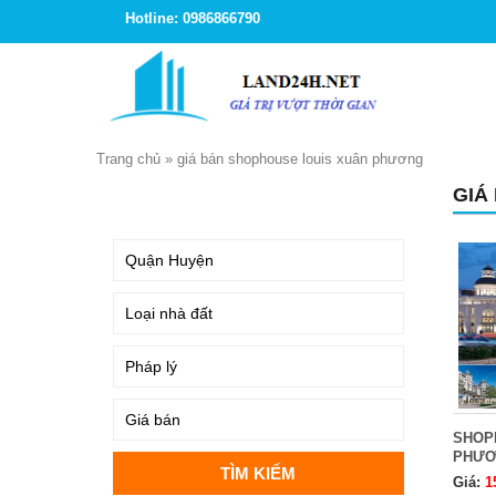
Hotline: 0986866790
Trang chủ
»
giá bán shophouse louis xuân phương
GIÁ
TÌM KIẾM
SHOP
PHƯƠ
Giá:
1