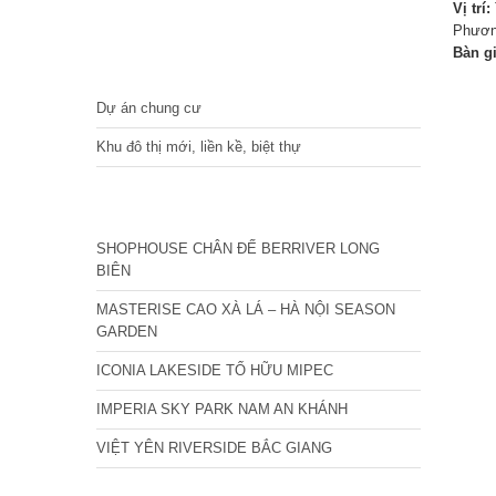
Vị trí:
Phươn
Bàn g
DỰ ÁN
Dự án chung cư
Khu đô thị mới, liền kề, biệt thự
CÁC DỰ ÁN MỚI NHẤT
SHOPHOUSE CHÂN ĐẾ BERRIVER LONG
BIÊN
MASTERISE CAO XÀ LÁ – HÀ NỘI SEASON
GARDEN
ICONIA LAKESIDE TỐ HỮU MIPEC
IMPERIA SKY PARK NAM AN KHÁNH
VIỆT YÊN RIVERSIDE BẮC GIANG