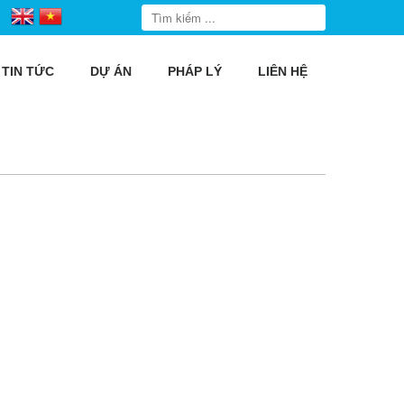
TIN TỨC
DỰ ÁN
PHÁP LÝ
LIÊN HỆ