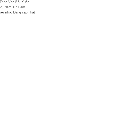
Trịnh Văn Bô, Xuân
g, Nam Từ Liêm
iao nhà:
Đang cập nhật