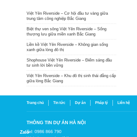
TIN NỔI BẬT
Việt Yên Riverside – Cơ hội đầu tư vàng giữa
trung tâm công nghiệp Bắc Giang
Biệt thự ven sông Việt Yên Riverside – Sống
thượng lưu giữa miền xanh Bắc Giang
Liền kề Việt Yên Riverside – Không gian sống
xanh giữa lòng đô thị
Shophouse Việt Yên Riverside – Điểm sáng đầu
tư sinh lời bền vững
Việt Yên Riverside – Khu đô thị sinh thái đẳng cấp
giữa lòng Bắc Giang
Trang chủ
Tin tức
Dự án
Pháp lý
Liên hệ
THÔNG TIN DỰ ÁN HÀ NỘI
Tel: 0986 866 790
Zalo