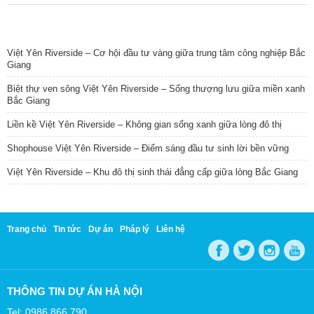
TIN NỔI BẬT
Việt Yên Riverside – Cơ hội đầu tư vàng giữa trung tâm công nghiệp Bắc
Giang
Biệt thự ven sông Việt Yên Riverside – Sống thượng lưu giữa miền xanh
Bắc Giang
Liền kề Việt Yên Riverside – Không gian sống xanh giữa lòng đô thị
Shophouse Việt Yên Riverside – Điểm sáng đầu tư sinh lời bền vững
Việt Yên Riverside – Khu đô thị sinh thái đẳng cấp giữa lòng Bắc Giang
Trang chủ
Tin tức
Dự án
Pháp lý
Liên hệ
THÔNG TIN DỰ ÁN HÀ NỘI
Tel: 0986 866 790