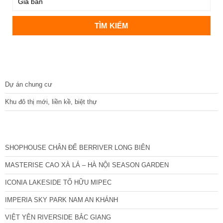
DỰ ÁN
Dự án chung cư
Khu đô thị mới, liền kề, biệt thự
CÁC DỰ ÁN MỚI NHẤT
SHOPHOUSE CHÂN ĐẾ BERRIVER LONG BIÊN
MASTERISE CAO XÀ LÁ – HÀ NỘI SEASON GARDEN
ICONIA LAKESIDE TỐ HỮU MIPEC
IMPERIA SKY PARK NAM AN KHÁNH
VIỆT YÊN RIVERSIDE BẮC GIANG