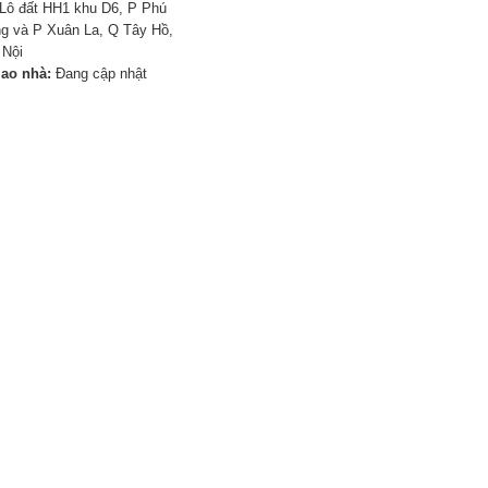
Lô đất HH1 khu D6, P Phú
g và P Xuân La, Q Tây Hồ,
 Nội
iao nhà:
Đang cập nhật