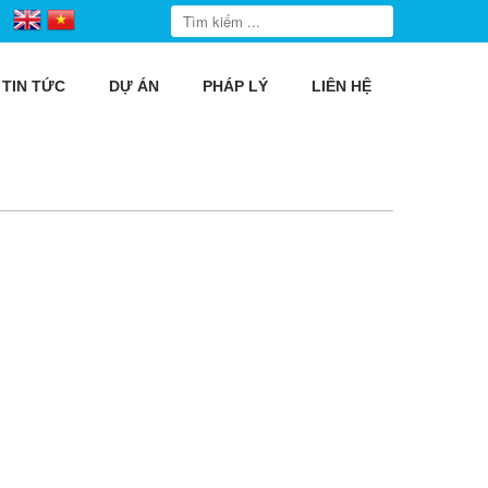
TIN TỨC
DỰ ÁN
PHÁP LÝ
LIÊN HỆ