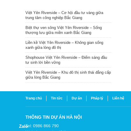
TIN NỔI BẬT
Việt Yên Riverside – Cơ hội đầu tư vàng giữa
trung tâm công nghiệp Bắc Giang
Biệt thự ven sông Việt Yên Riverside – Sống
thượng lưu giữa miền xanh Bắc Giang
Liền kề Việt Yên Riverside – Không gian sống
xanh giữa lòng đô thị
Shophouse Việt Yên Riverside – Điểm sáng đầu
tư sinh lời bền vững
Việt Yên Riverside – Khu đô thị sinh thái đẳng cấp
giữa lòng Bắc Giang
Trang chủ
Tin tức
Dự án
Pháp lý
Liên hệ
THÔNG TIN DỰ ÁN HÀ NỘI
Tel: 0986 866 790
Zalo