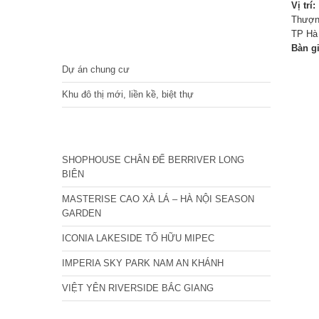
Vị trí:
Thượn
TP Hà
DỰ ÁN
Bàn g
Dự án chung cư
Khu đô thị mới, liền kề, biệt thự
CÁC DỰ ÁN MỚI NHẤT
SHOPHOUSE CHÂN ĐẾ BERRIVER LONG
BIÊN
MASTERISE CAO XÀ LÁ – HÀ NỘI SEASON
GARDEN
ICONIA LAKESIDE TỐ HỮU MIPEC
IMPERIA SKY PARK NAM AN KHÁNH
VIỆT YÊN RIVERSIDE BẮC GIANG