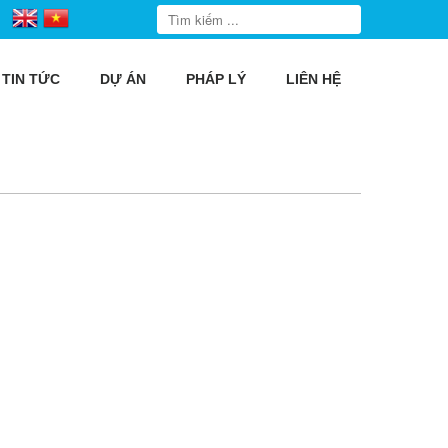
TIN TỨC
DỰ ÁN
PHÁP LÝ
LIÊN HỆ