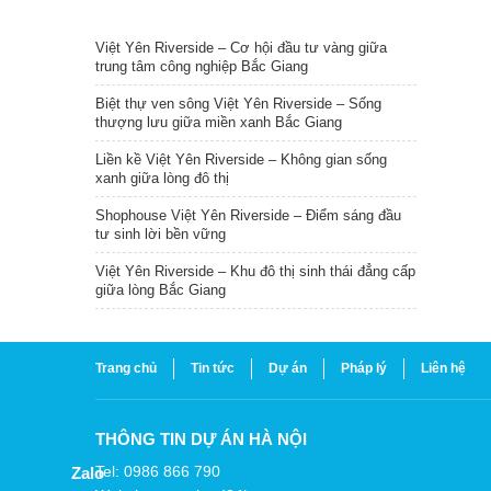
TIN NỔI BẬT
Việt Yên Riverside – Cơ hội đầu tư vàng giữa
trung tâm công nghiệp Bắc Giang
Biệt thự ven sông Việt Yên Riverside – Sống
thượng lưu giữa miền xanh Bắc Giang
Liền kề Việt Yên Riverside – Không gian sống
xanh giữa lòng đô thị
Shophouse Việt Yên Riverside – Điểm sáng đầu
tư sinh lời bền vững
Việt Yên Riverside – Khu đô thị sinh thái đẳng cấp
giữa lòng Bắc Giang
Trang chủ
Tin tức
Dự án
Pháp lý
Liên hệ
THÔNG TIN DỰ ÁN HÀ NỘI
Tel: 0986 866 790
Zalo