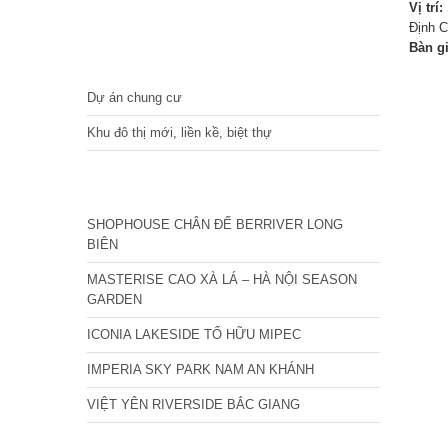
Vị trí:
Định C
Bàn g
DỰ ÁN
Dự án chung cư
Khu đô thị mới, liền kề, biệt thự
CÁC DỰ ÁN MỚI NHẤT
SHOPHOUSE CHÂN ĐẾ BERRIVER LONG
BIÊN
MASTERISE CAO XÀ LÁ – HÀ NỘI SEASON
GARDEN
ICONIA LAKESIDE TỐ HỮU MIPEC
IMPERIA SKY PARK NAM AN KHÁNH
VIỆT YÊN RIVERSIDE BẮC GIANG