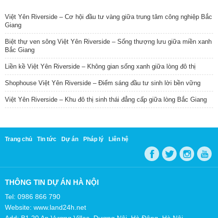
TIN NỔI BẬT
Việt Yên Riverside – Cơ hội đầu tư vàng giữa trung tâm công nghiệp Bắc
Giang
Biệt thự ven sông Việt Yên Riverside – Sống thượng lưu giữa miền xanh
Bắc Giang
Liền kề Việt Yên Riverside – Không gian sống xanh giữa lòng đô thị
Shophouse Việt Yên Riverside – Điểm sáng đầu tư sinh lời bền vững
Việt Yên Riverside – Khu đô thị sinh thái đẳng cấp giữa lòng Bắc Giang
Trang chủ
Tin tức
Dự án
Pháp lý
Liên hệ
THÔNG TIN DỰ ÁN HÀ NỘI
Tel: 0986 866 790
Website: www.land24h.net