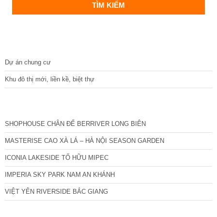
DỰ ÁN
Dự án chung cư
Khu đô thị mới, liền kề, biệt thự
CÁC DỰ ÁN MỚI NHẤT
SHOPHOUSE CHÂN ĐẾ BERRIVER LONG BIÊN
MASTERISE CAO XÀ LÁ – HÀ NỘI SEASON GARDEN
ICONIA LAKESIDE TỐ HỮU MIPEC
IMPERIA SKY PARK NAM AN KHÁNH
VIỆT YÊN RIVERSIDE BẮC GIANG