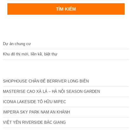
DỰ ÁN
Dự án chung cư
Khu đô thị mới, liền kề, biệt thự
CÁC DỰ ÁN MỚI NHẤT
SHOPHOUSE CHÂN ĐẾ BERRIVER LONG BIÊN
MASTERISE CAO XÀ LÁ – HÀ NỘI SEASON GARDEN
ICONIA LAKESIDE TỐ HỮU MIPEC
IMPERIA SKY PARK NAM AN KHÁNH
VIỆT YÊN RIVERSIDE BẮC GIANG