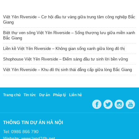
TIN NỔI BẬT
Việt Yên Riverside – Cơ hội đầu tư vàng giữa trung tâm công nghiệp Bắc
Giang
Biệt thự ven sông Việt Yên Riverside – Sống thượng lưu giữa miền xanh
Bắc Giang
Liền kề Việt Yên Riverside – Không gian sống xanh giữa lòng đô thị
Shophouse Việt Yên Riverside – Điểm sáng đầu tư sinh lời bền vững
Việt Yên Riverside – Khu đô thị sinh thái đẳng cấp giữa lòng Bắc Giang
Trang chủ
Tin tức
Dự án
Pháp lý
Liên hệ
THÔNG TIN DỰ ÁN HÀ NỘI
Tel: 0986 866 790
Website: www.land24h.net