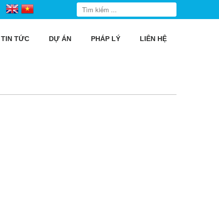
TIN TỨC
DỰ ÁN
PHÁP LÝ
LIÊN HỆ