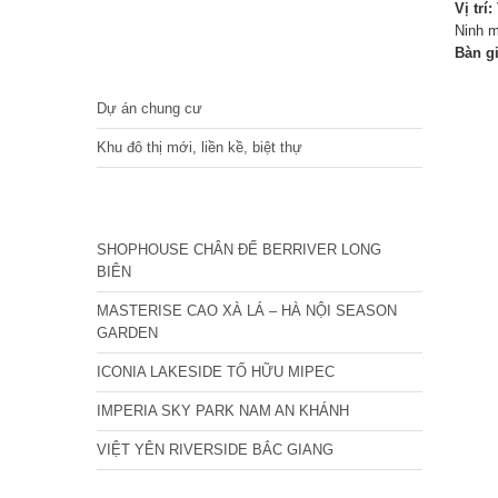
Vị trí:
Ninh 
Bàn g
DỰ ÁN
Dự án chung cư
Khu đô thị mới, liền kề, biệt thự
CÁC DỰ ÁN MỚI NHẤT
SHOPHOUSE CHÂN ĐẾ BERRIVER LONG
BIÊN
MASTERISE CAO XÀ LÁ – HÀ NỘI SEASON
GARDEN
ICONIA LAKESIDE TỐ HỮU MIPEC
IMPERIA SKY PARK NAM AN KHÁNH
VIỆT YÊN RIVERSIDE BẮC GIANG