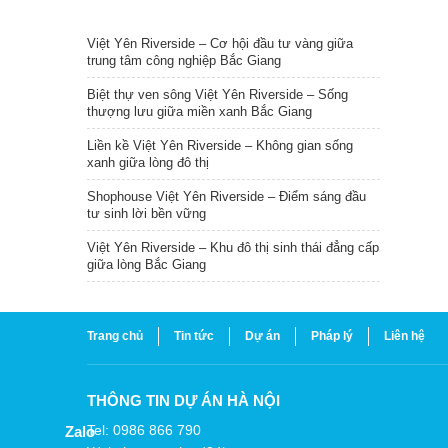
TIN NỔI BẬT
Việt Yên Riverside – Cơ hội đầu tư vàng giữa
trung tâm công nghiệp Bắc Giang
Biệt thự ven sông Việt Yên Riverside – Sống
thượng lưu giữa miền xanh Bắc Giang
Liền kề Việt Yên Riverside – Không gian sống
xanh giữa lòng đô thị
Shophouse Việt Yên Riverside – Điểm sáng đầu
tư sinh lời bền vững
Việt Yên Riverside – Khu đô thị sinh thái đẳng cấp
giữa lòng Bắc Giang
Trang chủ
Tin tức
Dự án
Pháp lý
Liên hệ
THÔNG TIN DỰ ÁN HÀ NỘI
Tel: 0986 866 790
Zalo