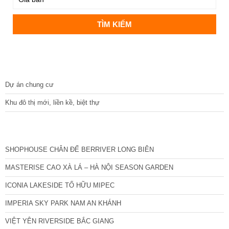
DỰ ÁN
Dự án chung cư
Khu đô thị mới, liền kề, biệt thự
CÁC DỰ ÁN MỚI NHẤT
SHOPHOUSE CHÂN ĐẾ BERRIVER LONG BIÊN
MASTERISE CAO XÀ LÁ – HÀ NỘI SEASON GARDEN
ICONIA LAKESIDE TỐ HỮU MIPEC
IMPERIA SKY PARK NAM AN KHÁNH
VIỆT YÊN RIVERSIDE BẮC GIANG