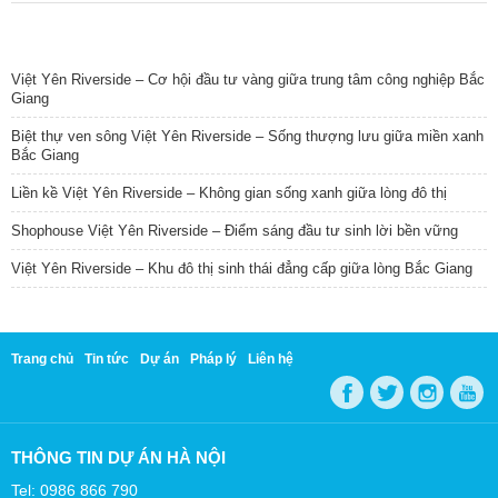
TIN NỔI BẬT
Việt Yên Riverside – Cơ hội đầu tư vàng giữa trung tâm công nghiệp Bắc
Giang
Biệt thự ven sông Việt Yên Riverside – Sống thượng lưu giữa miền xanh
Bắc Giang
Liền kề Việt Yên Riverside – Không gian sống xanh giữa lòng đô thị
Shophouse Việt Yên Riverside – Điểm sáng đầu tư sinh lời bền vững
Việt Yên Riverside – Khu đô thị sinh thái đẳng cấp giữa lòng Bắc Giang
Trang chủ
Tin tức
Dự án
Pháp lý
Liên hệ
THÔNG TIN DỰ ÁN HÀ NỘI
Tel: 0986 866 790