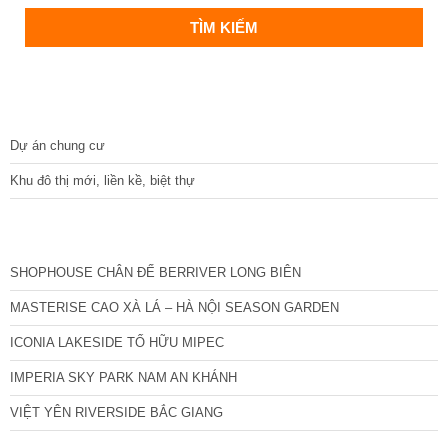
DỰ ÁN
Dự án chung cư
Khu đô thị mới, liền kề, biệt thự
CÁC DỰ ÁN MỚI NHẤT
SHOPHOUSE CHÂN ĐẾ BERRIVER LONG BIÊN
MASTERISE CAO XÀ LÁ – HÀ NỘI SEASON GARDEN
ICONIA LAKESIDE TỐ HỮU MIPEC
IMPERIA SKY PARK NAM AN KHÁNH
VIỆT YÊN RIVERSIDE BẮC GIANG