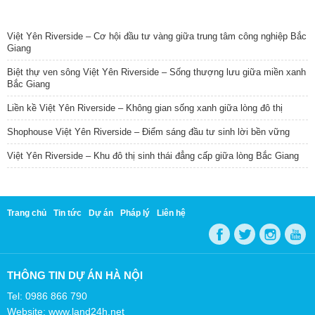
TIN NỔI BẬT
Việt Yên Riverside – Cơ hội đầu tư vàng giữa trung tâm công nghiệp Bắc
Giang
Biệt thự ven sông Việt Yên Riverside – Sống thượng lưu giữa miền xanh
Bắc Giang
Liền kề Việt Yên Riverside – Không gian sống xanh giữa lòng đô thị
Shophouse Việt Yên Riverside – Điểm sáng đầu tư sinh lời bền vững
Việt Yên Riverside – Khu đô thị sinh thái đẳng cấp giữa lòng Bắc Giang
Trang chủ
Tin tức
Dự án
Pháp lý
Liên hệ
THÔNG TIN DỰ ÁN HÀ NỘI
Tel: 0986 866 790
Website: www.land24h.net